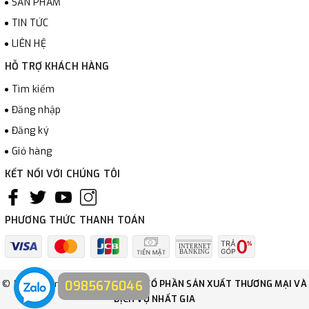
SẢN PHẨM
TIN TỨC
LIÊN HỆ
HỖ TRỢ KHÁCH HÀNG
Tìm kiếm
Đăng nhập
Đăng ký
Giỏ hàng
KẾT NỐI VỚI CHÚNG TÔI
PHƯƠNG THỨC THANH TOÁN
0985676046
© Bản quyền thuộc về
CÔNG TY CỔ PHẦN SẢN XUẤT THƯƠNG MẠI VÀ
DỊCH VỤ NHẤT GIA