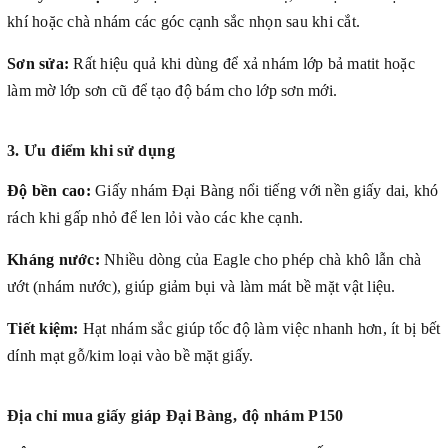
khí hoặc chà nhám các góc cạnh sắc nhọn sau khi cắt.
Sơn sửa:
Rất hiệu quả khi dùng để xả nhám lớp bả matit hoặc
làm mờ lớp sơn cũ để tạo độ bám cho lớp sơn mới.
3. Ưu điểm khi sử dụng
Độ bền cao:
Giấy nhám Đại Bàng nổi tiếng với nền giấy dai, khó
rách khi gấp nhỏ để len lỏi vào các khe cạnh.
Kháng nước:
Nhiều dòng của Eagle cho phép chà khô lẫn chà
ướt (nhám nước), giúp giảm bụi và làm mát bề mặt vật liệu.
Tiết kiệm:
Hạt nhám sắc giúp tốc độ làm việc nhanh hơn, ít bị bết
dính mạt gỗ/kim loại vào bề mặt giấy.
Địa chỉ mua
giấy giáp Đại Bàng, độ nhám P150