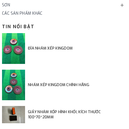
SƠN
CÁC SẢN PHẨM KHÁC
TIN NỔI BẬT
ĐĨA NHÁM XẾP KINGDOM
NHÁM XẾP KINGDOM CHÍNH HÃNG
GIẤY NHÁM XỐP HÌNH KHỐI, KÍCH THƯỚC
100*70*20MM