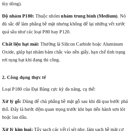
tùy dòng).
Độ nhám P180:
Thuộc nhóm
nhám trung bình (Medium)
. Nó
đủ sắc để làm phẳng bề mặt nhưng không để lại những vết xước
quá sâu như các loại P80 hay P120.
Chất liệu hạt mài:
Thường là Silicon Carbide hoặc Aluminum
Oxide, giúp hạt nhám bám chắc vào nền giấy, hạn chế tình trạng
rơi rụng hạt khi đang thi công.
2. Công dụng thực tế
Loại P180 của Đại Bàng cực kỳ đa năng, cụ thể:
Xử lý gỗ:
Dùng để chà phẳng bề mặt gỗ sau khi đã qua bước phá
thô. Đây là bước đệm quan trọng trước khi bạn tiến hành sơn lót
hoặc lau dầu.
Xử lý kim loại:
Tẩy sạch các vết rỉ sét nhẹ, làm sạch bề mặt cơ