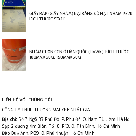
GIẤY RÁP (GIẤY NHÁM) ĐẠI BÀNG ĐỘ HẠT NHÁM P320,
KÍCH THƯỚC 9"X11"
NHÁM CUỘN CON Ó HÀN QUỐC (HAWK), KÍCH THƯỚC
100MMX50M, 150MMX50M
LIÊN HỆ VỚI CHÚNG TÔI
CÔNG TY TNHH THƯƠNG MẠI XNK NHẤT GIA
Địa chỉ:
Số 7, Ngõ 33 Phú Đô, P. Phú Đô, Q. Nam Từ Liêm, Hà Nội
Sạp 2 đường Kim Biên, Tổ 18, P13, Q. Tân Bình, Hồ Chí Minh
Đào Duy Anh, P09, Q. Phú Nhuận, Hồ Chí Minh