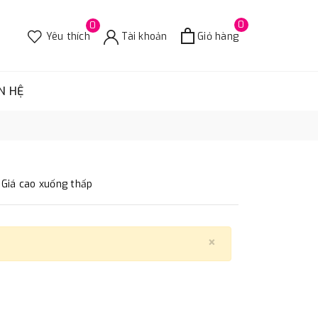
0
0
Yêu thích
Tài khoản
Giỏ hàng
N HỆ
Giá cao xuống thấp
×
Close