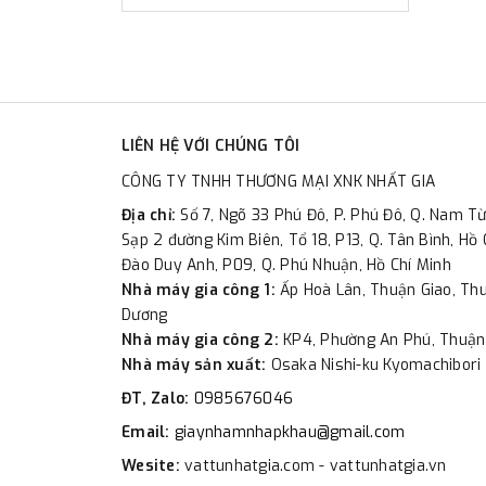
LIÊN HỆ VỚI CHÚNG TÔI
CÔNG TY TNHH THƯƠNG MẠI XNK NHẤT GIA
Địa chỉ:
Số 7, Ngõ 33 Phú Đô, P. Phú Đô, Q. Nam Từ
Sạp 2 đường Kim Biên, Tổ 18, P13, Q. Tân Bình, Hồ 
Đào Duy Anh, P09, Q. Phú Nhuận, Hồ Chí Minh
Nhà máy gia công 1:
Ấp Hoà Lân, Thuận Giao, Thu
Dương
Nhà máy gia công 2:
KP4, Phường An Phú, Thuận
Nhà máy sản xuất:
Osaka Nishi-ku Kyomachibori 
ĐT, Zalo:
0985676046
Email:
giaynhamnhapkhau@gmail.com
Wesite:
vattunhatgia.com - vattunhatgia.vn