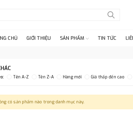
NG CHỦ
GIỚI THIỆU
SẢN PHẨM
TIN TỨC
LIÊ
KHÁC
o:
Tên A-Z
Tên Z-A
Hàng mới
Giá thấp đến cao
ông có sản phẩm nào trong danh mục này.