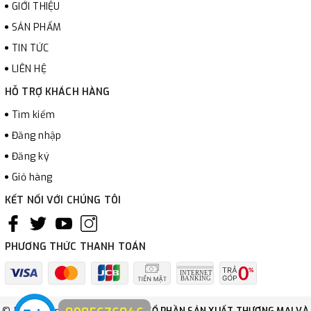
GIỚI THIỆU
SẢN PHẨM
TIN TỨC
LIÊN HỆ
HỖ TRỢ KHÁCH HÀNG
Tìm kiếm
Đăng nhập
Đăng ký
Giỏ hàng
KẾT NỐI VỚI CHÚNG TÔI
PHƯƠNG THỨC THANH TOÁN
© Bản quyền thuộc về
CÔNG TY CỔ PHẦN SẢN XUẤT THƯƠNG MẠI VÀ