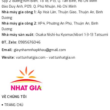
Sạp 2 đường Kim Biên, Tổ 18, P13, Q. Tân Bình, Hồ Chí Minh
Đào Duy Anh, P09, Q. Phú Nhuận, Hồ Chí Minh
Nhà máy gia công 1:
Ấp Hoà Lân, Thuận Giao, Thuận An, Bình
Dương
Nhà máy gia công 2:
KP4, Phường An Phú, Thuận An, Bình
Dương
Nhà máy sản xuất:
Osaka Nishi-ku Kyomachibori 1-3-13 Tatsumi
ĐT, Zalo:
0985676046
Email:
giaynhamnhapkhau@gmail.com
Wesite:
vattunhatgia.com - vattunhatgia.vn
VỀ CHÚNG TÔI
TRANG CHỦ