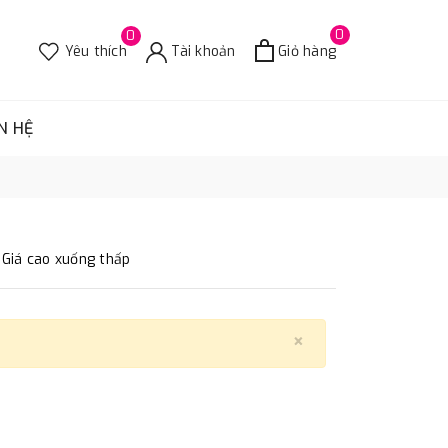
0
0
Yêu thích
Tài khoản
Giỏ hàng
N HỆ
Giá cao xuống thấp
×
Close