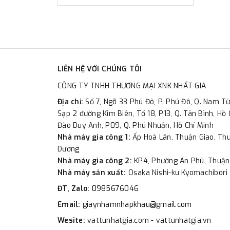
LIÊN HỆ VỚI CHÚNG TÔI
CÔNG TY TNHH THƯƠNG MẠI XNK NHẤT GIA
Địa chỉ:
Số 7, Ngõ 33 Phú Đô, P. Phú Đô, Q. Nam Từ
Sạp 2 đường Kim Biên, Tổ 18, P13, Q. Tân Bình, Hồ 
Đào Duy Anh, P09, Q. Phú Nhuận, Hồ Chí Minh
Nhà máy gia công 1:
Ấp Hoà Lân, Thuận Giao, Thu
Dương
Nhà máy gia công 2:
KP4, Phường An Phú, Thuận
Nhà máy sản xuất:
Osaka Nishi-ku Kyomachibori 
ĐT, Zalo:
0985676046
Email:
giaynhamnhapkhau@gmail.com
Wesite:
vattunhatgia.com - vattunhatgia.vn