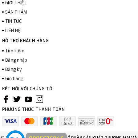
GIỚI THIỆU
SẢN PHẨM
TIN TỨC
LIÊN HỆ
HỖ TRỢ KHÁCH HÀNG
Tìm kiếm
Đăng nhập
Đăng ký
Giỏ hàng
KẾT NỐI VỚI CHÚNG TÔI
PHƯƠNG THỨC THANH TOÁN
© Bản quyền thuộc về
CÔNG TY CỔ PHẦN SẢN XUẤT THƯƠNG MẠI VÀ