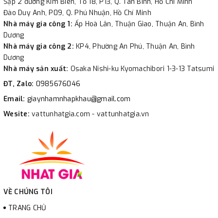
Sạp 2 đường Kim Biên, Tổ 18, P13, Q. Tân Bình, Hồ Chí Minh
Đào Duy Anh, P09, Q. Phú Nhuận, Hồ Chí Minh
Nhà máy gia công 1:
Ấp Hoà Lân, Thuận Giao, Thuận An, Bình
Dương
Nhà máy gia công 2:
KP4, Phường An Phú, Thuận An, Bình
Dương
Nhà máy sản xuất:
Osaka Nishi-ku Kyomachibori 1-3-13 Tatsumi
ĐT, Zalo:
0985676046
Email:
giaynhamnhapkhau@gmail.com
Wesite:
vattunhatgia.com - vattunhatgia.vn
VỀ CHÚNG TÔI
TRANG CHỦ