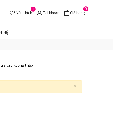
0
0
Yêu thích
Tài khoản
Giỏ hàng
N HỆ
Giá cao xuống thấp
×
Close