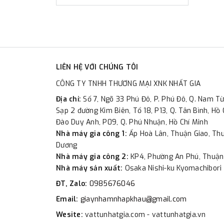
LIÊN HỆ VỚI CHÚNG TÔI
CÔNG TY TNHH THƯƠNG MẠI XNK NHẤT GIA
Địa chỉ:
Số 7, Ngõ 33 Phú Đô, P. Phú Đô, Q. Nam Từ
Sạp 2 đường Kim Biên, Tổ 18, P13, Q. Tân Bình, Hồ 
Đào Duy Anh, P09, Q. Phú Nhuận, Hồ Chí Minh
Nhà máy gia công 1:
Ấp Hoà Lân, Thuận Giao, Thu
Dương
Nhà máy gia công 2:
KP4, Phường An Phú, Thuận
Nhà máy sản xuất:
Osaka Nishi-ku Kyomachibori 
ĐT, Zalo:
0985676046
Email:
giaynhamnhapkhau@gmail.com
Wesite:
vattunhatgia.com - vattunhatgia.vn