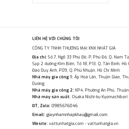
LIÊN HỆ VỚI CHÚNG TÔI
CÔNG TY TNHH THƯƠNG MẠI XNK NHẤT GIA
Địa chỉ:
Số 7, Ngõ 33 Phú Đô, P. Phú Đô, Q. Nam Từ
Sạp 2 đường Kim Biên, Tổ 18, P13, Q. Tân Bình, Hồ 
Đào Duy Anh, P09, Q. Phú Nhuận, Hồ Chí Minh
Nhà máy gia công 1:
Ấp Hoà Lân, Thuận Giao, Thu
Dương
Nhà máy gia công 2:
KP4, Phường An Phú, Thuận
Nhà máy sản xuất:
Osaka Nishi-ku Kyomachibori 
ĐT, Zalo:
0985676046
Email:
giaynhamnhapkhau@gmail.com
Wesite:
vattunhatgia.com - vattunhatgia.vn