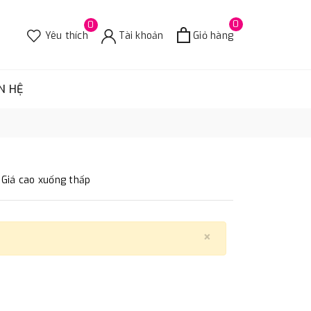
0
0
Yêu thích
Tài khoản
Giỏ hàng
N HỆ
Giá cao xuống thấp
×
Close