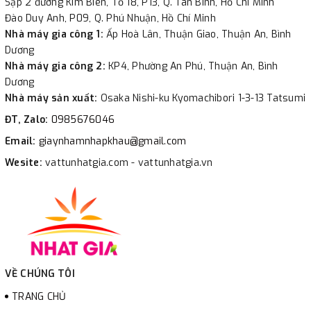
Sạp 2 đường Kim Biên, Tổ 18, P13, Q. Tân Bình, Hồ Chí Minh
Đào Duy Anh, P09, Q. Phú Nhuận, Hồ Chí Minh
Nhà máy gia công 1:
Ấp Hoà Lân, Thuận Giao, Thuận An, Bình
Dương
Nhà máy gia công 2:
KP4, Phường An Phú, Thuận An, Bình
Dương
Nhà máy sản xuất:
Osaka Nishi-ku Kyomachibori 1-3-13 Tatsumi
ĐT, Zalo:
0985676046
Email:
giaynhamnhapkhau@gmail.com
Wesite:
vattunhatgia.com - vattunhatgia.vn
VỀ CHÚNG TÔI
TRANG CHỦ