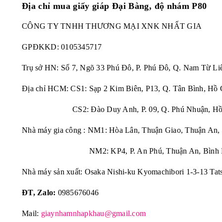
Địa chỉ mua
giấy giáp Đại Bàng, độ nhám P80
CÔNG TY TNHH THƯƠNG MẠI XNK NHẤT GIA
GPĐKKD:
0105345717
Trụ sở HN: Số 7, Ngõ 33 Phú Đô, P. Phú Đô, Q. Nam Từ Li
Địa chỉ HCM: CS1: Sạp 2 Kim Biên, P13, Q. Tân Bình, Hồ 
CS2: Đào Duy Anh, P. 09, Q. Phú Nhuận, Hồ 
Nhà máy gia công : NM1: Hòa Lân, Thuận Giao, Thuận An,
NM2: KP4, P. An Phú, Thuận An, Bình 
Nhà máy sản xuất: Osaka Nishi-ku Kyomachibori 1-3-13 Tat
ĐT, Zalo:
0985676046
Mail:
giaynhamnhapkhau@gmail.com