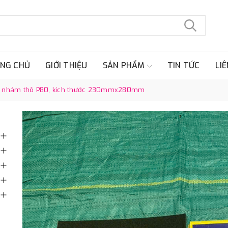
NG CHỦ
GIỚI THIỆU
SẢN PHẨM
TIN TỨC
LIÊ
 độ nhám thô P80, kích thước 230mmx280mm