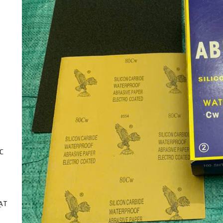
C
HẠT