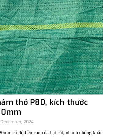
hám thô P80, kích thước
80mm
, December, 2024
280mm c
ó độ bền cao của hạt cát, nhanh chóng khắc