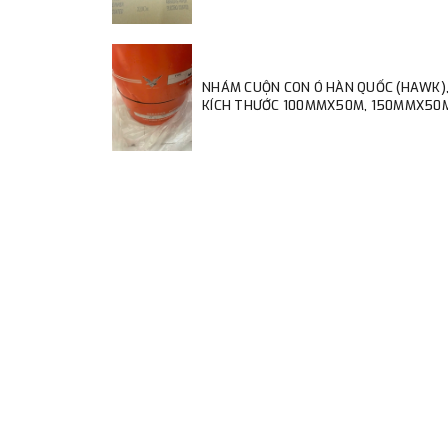
NHÁM CUỘN CON Ó HÀN QUỐC (HAWK)
KÍCH THƯỚC 100MMX50M, 150MMX50