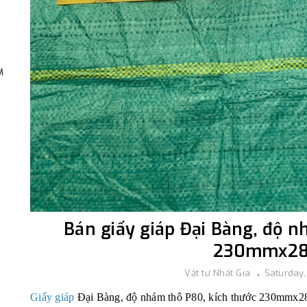
,
M
Bán giấy giáp Đại Bàng, độ n
230mmx2
Vật tư Nhất Gia
Saturday
Giấy giáp
Đại Bàng, độ nhám thô P80, kích thước 230mmx