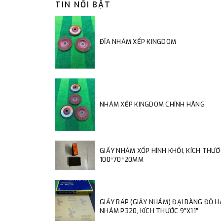
TIN NỔI BẬT
ĐĨA NHÁM XẾP KINGDOM
NHÁM XẾP KINGDOM CHÍNH HÃNG
GIẤY NHÁM XỐP HÌNH KHỐI, KÍCH THƯỚ
100*70*20MM
GIẤY RÁP (GIẤY NHÁM) ĐẠI BÀNG ĐỘ 
NHÁM P320, KÍCH THƯỚC 9"X11"