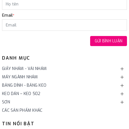
Email
*
GỬI BÌNH LUẬN
DANH MỤC
GIẤY NHÁM - VẢI NHÁM
MÁY NGÀNH NHÁM
BĂNG DÍNH - BĂNG KEO
KEO DÁN – KEO 502
SƠN
CÁC SẢN PHẨM KHÁC
TIN NỔI BẬT