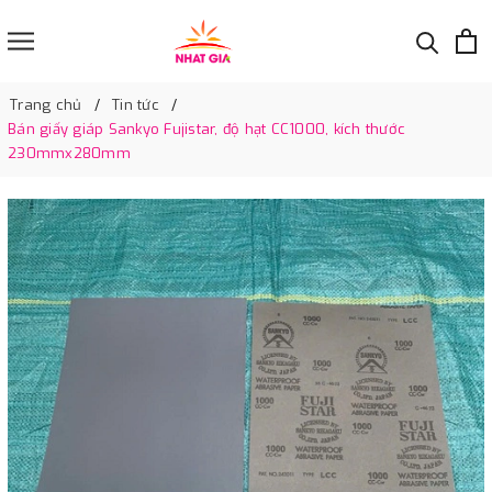
Trang chủ
Tin tức
Bán giấy giáp Sankyo Fujistar, độ hạt CC1000, kích thước
230mmx280mm