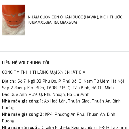
NHÁM CUỘN CON Ó HÀN QUỐC (HAWK), KÍCH THƯỚC
100MMX50M, 150MMX50M
LIÊN HỆ VỚI CHÚNG TÔI
CÔNG TY TNHH THƯƠNG MẠI XNK NHẤT GIA
Địa chỉ:
Số 7, Ngõ 33 Phú Đô, P. Phú Đô, Q. Nam Từ Liêm, Hà Nội
Sạp 2 đường Kim Biên, Tổ 18, P13, Q. Tân Bình, Hồ Chí Minh
Đào Duy Anh, P09, Q. Phú Nhuận, Hồ Chí Minh
Nhà máy gia công 1:
Ấp Hoà Lân, Thuận Giao, Thuận An, Bình
Dương
Nhà máy gia công 2:
KP4, Phường An Phú, Thuận An, Bình
Dương
Nhà máy sản xuất:
Osaka Nishi-ku Kyomachibori 1-3-13 Tatsumi