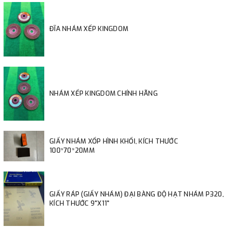
ĐĨA NHÁM XẾP KINGDOM
NHÁM XẾP KINGDOM CHÍNH HÃNG
GIẤY NHÁM XỐP HÌNH KHỐI, KÍCH THƯỚC
100*70*20MM
GIẤY RÁP (GIẤY NHÁM) ĐẠI BÀNG ĐỘ HẠT NHÁM P320,
KÍCH THƯỚC 9"X11"