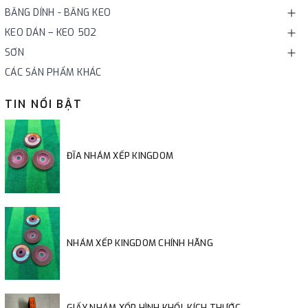
BĂNG DÍNH - BĂNG KEO
KEO DÁN – KEO 502
SƠN
CÁC SẢN PHẨM KHÁC
TIN NỔI BẬT
ĐĨA NHÁM XẾP KINGDOM
NHÁM XẾP KINGDOM CHÍNH HÃNG
GIẤY NHÁM XỐP HÌNH KHỐI, KÍCH THƯỚC