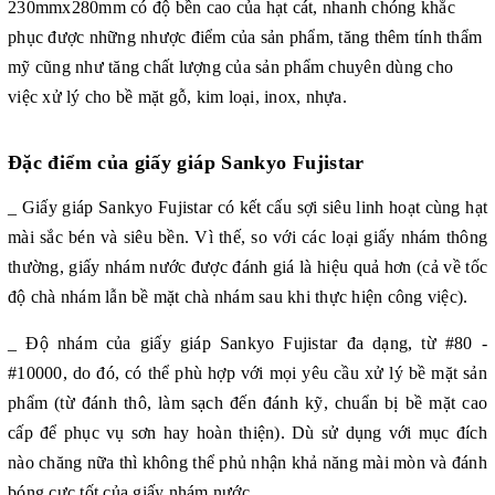
230mmx280mm c
ó độ bền cao của hạt cát, nhanh chóng khắc
phục được những nhược điểm của sản phẩm, tăng thêm tính thẩm
mỹ cũng như tăng chất lượng của sản phẩm
chuyên dùng cho
việc xử lý cho bề mặt gỗ, kim loại, inox, nhựa.
Đặc điểm của giấy giáp Sankyo Fujistar
_ Giấy giáp Sankyo
Fujistar có kết cấu sợi siêu linh hoạt cùng hạt
mài sắc bén và siêu bền. Vì thế, so với các loại giấy nhám thông
thường, giấy nhám nước được đánh giá là hiệu quả hơn (cả về tốc
độ chà nhám lẫn bề mặt chà nhám sau khi thực hiện công việc).
_ Độ nhám của giấy giáp Sankyo
Fujistar đa dạng, từ #80 -
#10000, do đó, có thể phù hợp với mọi yêu cầu xử lý bề mặt sản
phẩm (từ đánh thô, làm sạch đến đánh kỹ, chuẩn bị bề mặt cao
cấp để phục vụ sơn hay hoàn thiện). Dù sử dụng với mục đích
nào chăng nữa thì không thể phủ nhận khả năng mài mòn và đánh
bóng cực tốt của giấy nhám nước.