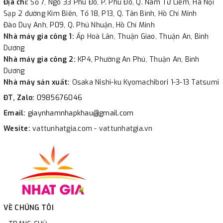
Địa chỉ:
Số 7, Ngõ 33 Phú Đô, P. Phú Đô, Q. Nam Từ Liêm, Hà Nội
Sạp 2 đường Kim Biên, Tổ 18, P13, Q. Tân Bình, Hồ Chí Minh
Đào Duy Anh, P09, Q. Phú Nhuận, Hồ Chí Minh
Nhà máy gia công 1:
Ấp Hoà Lân, Thuận Giao, Thuận An, Bình
Dương
Nhà máy gia công 2:
KP4, Phường An Phú, Thuận An, Bình
Dương
Nhà máy sản xuất:
Osaka Nishi-ku Kyomachibori 1-3-13 Tatsumi
ĐT, Zalo:
0985676046
Email:
giaynhamnhapkhau@gmail.com
Wesite:
vattunhatgia.com - vattunhatgia.vn
VỀ CHÚNG TÔI