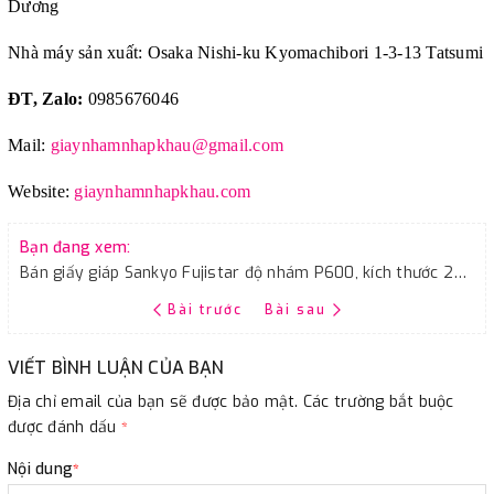
Dương
Nhà máy sản xuất: Osaka Nishi-ku Kyomachibori 1-3-13 Tatsumi
ĐT, Zalo:
0985676046
Mail:
giaynhamnhapkhau@gmail.com
Website:
giaynhamnhapkhau.com
Bạn đang xem:
Bán giấy giáp Sankyo Fujistar độ nhám P600, kích thước 230mmx280mm
Bài trước
Bài sau
VIẾT BÌNH LUẬN CỦA BẠN
Địa chỉ email của bạn sẽ được bảo mật. Các trường bắt buộc
được đánh dấu
*
Nội dung
*