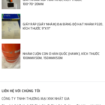
100*70*20MM
GIẤY RÁP (GIẤY NHÁM) ĐẠI BÀNG ĐỘ HẠT NHÁM P320,
KÍCH THƯỚC 9"X11"
NHÁM CUỘN CON Ó HÀN QUỐC (HAWK), KÍCH THƯỚC
100MMX50M, 150MMX50M
LIÊN HỆ VỚI CHÚNG TÔI
CÔNG TY TNHH THƯƠNG MẠI XNK NHẤT GIA