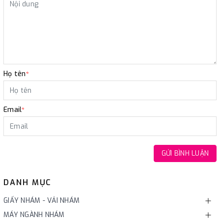
Họ tên
*
Email
*
GỬI BÌNH LUẬN
DANH MỤC
GIẤY NHÁM - VẢI NHÁM
MÁY NGÀNH NHÁM