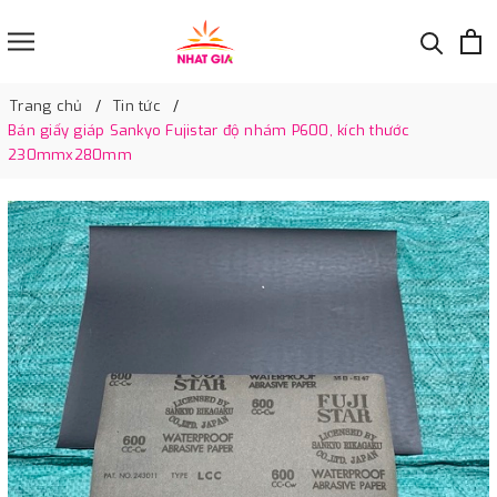
Trang chủ
Tin tức
Bán giấy giáp Sankyo Fujistar độ nhám P600, kích thước
230mmx280mm