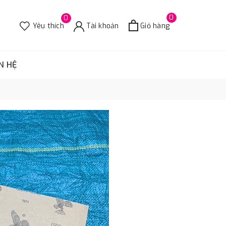
0
0
Yêu thích
Tài khoản
Giỏ hàng
N HỆ