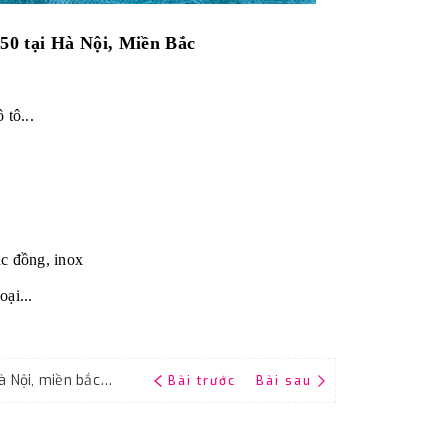
50 tại Hà Nội, Miền Bắc
 tô...
c đồng, inox
ại...
Bán giấy giáp, vải giáp Đại Bàng P150 tại Hà Nội, miền bắc, địa chỉ liên hệ
Bài trước
Bài sau