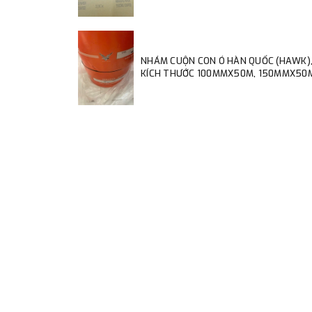
NHÁM CUỘN CON Ó HÀN QUỐC (HAWK)
KÍCH THƯỚC 100MMX50M, 150MMX50