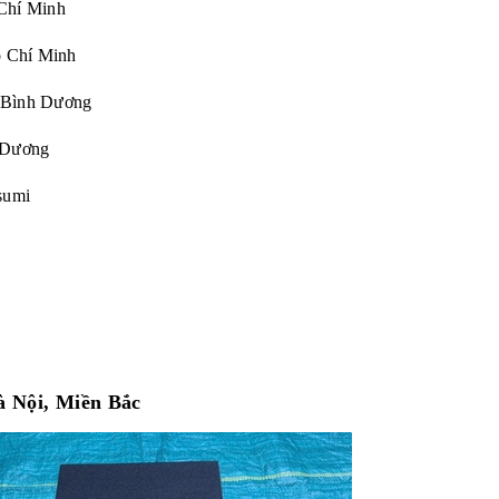
Chí Minh
Chí Minh
 Bình Dương
Dương
sumi
à Nội, Miền Bắc