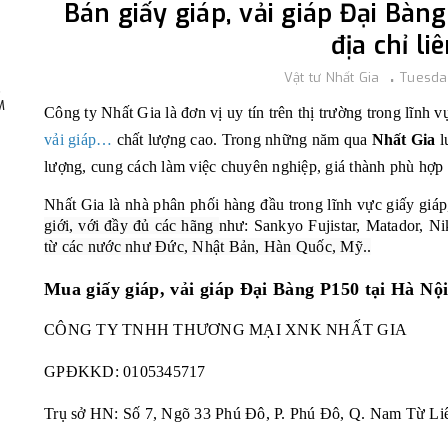
Bán giấy giáp, vải giáp Đại Bàng
địa chỉ li
Vật tư Nhất Gia
Tuesda
,
M
Công ty Nhất Gia là đơn vị uy tín trên thị trường trong lĩnh
vải giáp…
chất lượng cao. Trong những năm qua
Nhất Gia
l
lượng, cung cách làm việc chuyên nghiệp, giá thành phù hợp
Nhất Gia là nhà phân phối hàng đầu trong lĩnh vực giấy giáp
giới, với đầy đủ các hãng
như: Sankyo Fujistar, Matador, N
từ các nước như Đức, Nhật Bản, Hàn Quốc, Mỹ..
Mua giấy giáp, vải giáp Đại Bàng P150 tại Hà Nộ
CÔNG TY TNHH THƯƠNG MẠI XNK NHẤT GIA
GPĐKKD:
0105345717
Trụ sở HN: Số 7, Ngõ 33 Phú Đô, P. Phú Đô, Q. Nam Từ Li