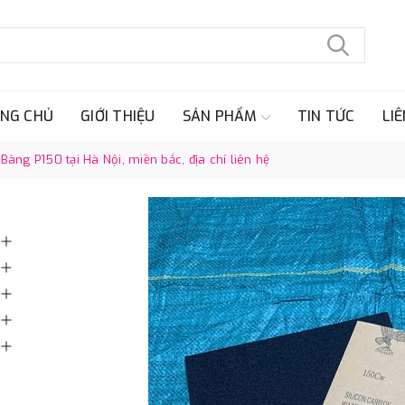
NG CHỦ
GIỚI THIỆU
SẢN PHẨM
TIN TỨC
LIÊ
 Bàng P150 tại Hà Nội, miền bắc, địa chỉ liên hệ