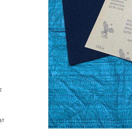
C
HẠT