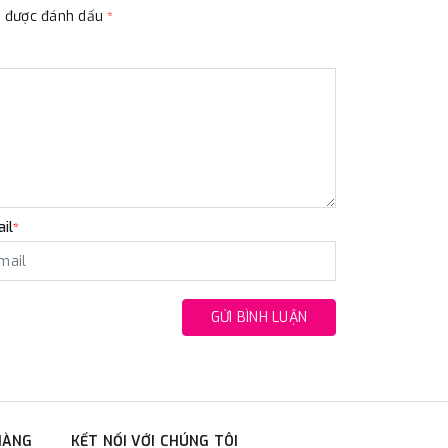
ộc được đánh dấu
*
il
*
GỬI BÌNH LUẬN
HÀNG
KẾT NỐI VỚI CHÚNG TÔI