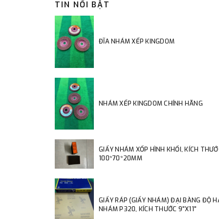
TIN NỔI BẬT
ĐĨA NHÁM XẾP KINGDOM
NHÁM XẾP KINGDOM CHÍNH HÃNG
GIẤY NHÁM XỐP HÌNH KHỐI, KÍCH THƯỚ
100*70*20MM
GIẤY RÁP (GIẤY NHÁM) ĐẠI BÀNG ĐỘ 
NHÁM P320, KÍCH THƯỚC 9"X11"