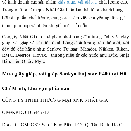
và kinh doanh các sản phẩm
giấy giáp, vải giáp…
chất lượng cao.
Trong những năm qua
Nhất Gia
luôn làm hài lòng khách hàng
bởi sản phẩm chất lượng, cung cách làm việc chuyên nghiệp, giá
thành phù hợp và nhiều khuyến mãi hấp dẫn.
Công ty Nhất Gia là nhà phân phối hàng đầu trong lĩnh vực giấy
giáp, vải giáp và
vật liệu đánh bóng chất lượng trên thế giới, với
đầy đủ các hãng
như: Sankyo Fujistar, Matador, Nikken, Riken,
RMC, Deerfos, Kovax...
thương hiệu từ các nước như Đức, Nhật
Bản, Hàn Quốc, Mỹ...
Mua giấy giáp, vải giáp Sankyo Fujistar P400 tại Hồ
Chí Minh, khu vực phía nam
CÔNG TY TNHH THƯƠNG MẠI XNK NHẤT GIA
GPĐKKD:
0105345717
Địa chỉ HCM: CS1: Sạp 2 Kim Biên, P13, Q. Tân Bình, Hồ Chí