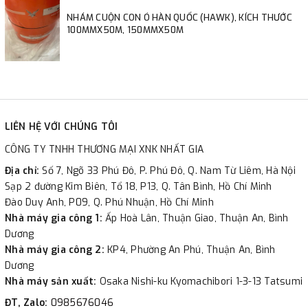
NHÁM CUỘN CON Ó HÀN QUỐC (HAWK), KÍCH THƯỚC
100MMX50M, 150MMX50M
LIÊN HỆ VỚI CHÚNG TÔI
CÔNG TY TNHH THƯƠNG MẠI XNK NHẤT GIA
Địa chỉ:
Số 7, Ngõ 33 Phú Đô, P. Phú Đô, Q. Nam Từ Liêm, Hà Nội
Sạp 2 đường Kim Biên, Tổ 18, P13, Q. Tân Bình, Hồ Chí Minh
Đào Duy Anh, P09, Q. Phú Nhuận, Hồ Chí Minh
Nhà máy gia công 1:
Ấp Hoà Lân, Thuận Giao, Thuận An, Bình
Dương
Nhà máy gia công 2:
KP4, Phường An Phú, Thuận An, Bình
Dương
Nhà máy sản xuất:
Osaka Nishi-ku Kyomachibori 1-3-13 Tatsumi
ĐT, Zalo:
0985676046