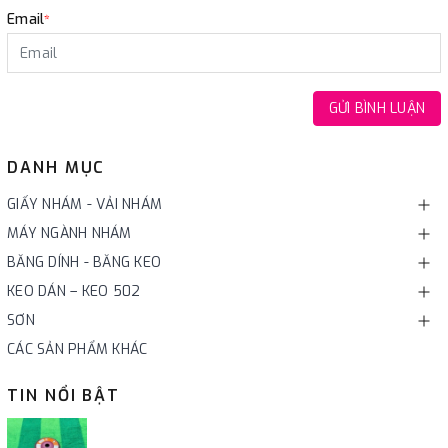
Email
*
GỬI BÌNH LUẬN
DANH MỤC
GIẤY NHÁM - VẢI NHÁM
MÁY NGÀNH NHÁM
BĂNG DÍNH - BĂNG KEO
KEO DÁN – KEO 502
SƠN
CÁC SẢN PHẨM KHÁC
TIN NỔI BẬT