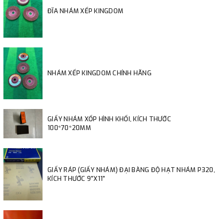
ĐĨA NHÁM XẾP KINGDOM
NHÁM XẾP KINGDOM CHÍNH HÃNG
GIẤY NHÁM XỐP HÌNH KHỐI, KÍCH THƯỚC
100*70*20MM
GIẤY RÁP (GIẤY NHÁM) ĐẠI BÀNG ĐỘ HẠT NHÁM P320,
KÍCH THƯỚC 9"X11"