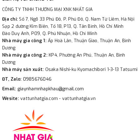
CÔNG TY TNHH THƯƠNG MẠI XNK NHẤT GIA
Địa chỉ:
Số 7, Ngõ 33 Phú Đô, P. Phú Đô, Q. Nam Từ Liêm, Hà Nội
Sạp 2 đường Kim Biên, Tổ 18, P13, Q. Tân Bình, Hồ Chí Minh
Đào Duy Anh, P09, Q. Phú Nhuận, Hồ Chí Minh
Nhà máy gia công 1:
Ấp Hoà Lân, Thuận Giao, Thuận An, Bình
Dương
Nhà máy gia công 2:
KP4, Phường An Phú, Thuận An, Bình
Dương
Nhà máy sản xuất:
Osaka Nishi-ku Kyomachibori 1-3-13 Tatsumi
ĐT, Zalo:
0985676046
Email:
giaynhamnhapkhau@gmail.com
Wesite:
vattunhatgia.com - vattunhatgia.vn