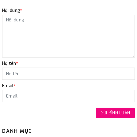
Nội dung
*
Họ tên
*
Email
*
GỬI BÌNH LUẬN
DANH MỤC