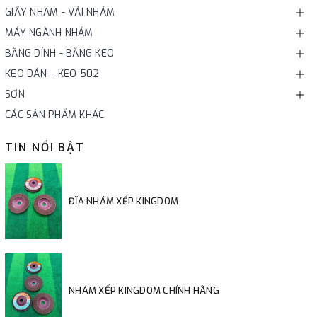
GIẤY NHÁM - VẢI NHÁM
MÁY NGÀNH NHÁM
BĂNG DÍNH - BĂNG KEO
KEO DÁN – KEO 502
SƠN
CÁC SẢN PHẨM KHÁC
TIN NỔI BẬT
ĐĨA NHÁM XẾP KINGDOM
NHÁM XẾP KINGDOM CHÍNH HÃNG