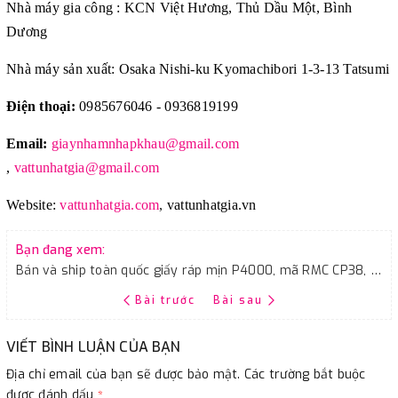
Nhà máy gia công : KCN Việt Hương, Thủ Dầu Một, Bình
Dương
Nhà máy sản xuất: Osaka Nishi-ku Kyomachibori 1-3-13 Tatsumi
Điện thoại:
0985676046 - 0936819199
Email:
giaynhamnhapkhau@gmail.com
,
vattunhatgia@gmail.com
Website:
vattunhatgia.com
,
vattunhatgia.vn
Bạn đang xem:
Bán và ship toàn quốc giấy ráp mịn P4000, mã RMC CP38, kích thước tờ A4
Bài trước
Bài sau
VIẾT BÌNH LUẬN CỦA BẠN
Địa chỉ email của bạn sẽ được bảo mật. Các trường bắt buộc
được đánh dấu
*