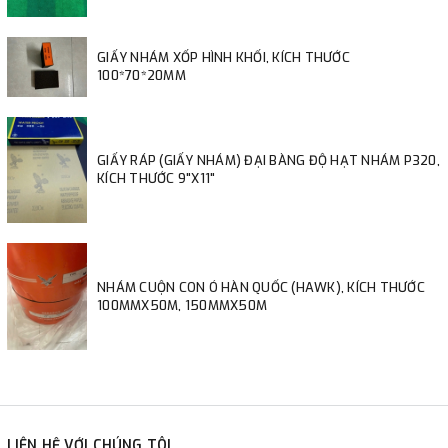
GIẤY NHÁM XỐP HÌNH KHỐI, KÍCH THƯỚC
100*70*20MM
GIẤY RÁP (GIẤY NHÁM) ĐẠI BÀNG ĐỘ HẠT NHÁM P320,
KÍCH THƯỚC 9"X11"
NHÁM CUỘN CON Ó HÀN QUỐC (HAWK), KÍCH THƯỚC
100MMX50M, 150MMX50M
LIÊN HỆ VỚI CHÚNG TÔI