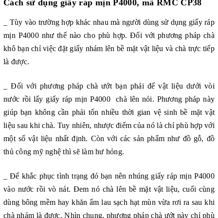
Cách sử dụng giấy ráp mịn P4000, mã RMC CP38
_ Tùy vào trường hợp khác nhau mà người dùng sử dụng giấy ráp
mịn P4000 như thế nào cho phù hợp. Đối với phương pháp chà
khô bạn chỉ việc đặt giấy nhám lên bề mặt vật liệu và chà trực tiếp
là được.
_ Đối với phương pháp chà ướt bạn phải để vật liệu dưới vòi
nước rồi lấy giấy ráp mịn P4000 chà lên nói. Phương pháp này
giúp bạn không cần phải tốn nhiều thời gian vệ sinh bề mặt vật
liệu sau khi chà. Tuy nhiên, nhược điểm của nó là chỉ phù hợp với
một số vật liệu nhất định. Còn với các sản phẩm như đồ gỗ, đồ
thủ công mỹ nghệ thì sẽ làm hư hỏng.
_ Để khắc phục tình trạng đó bạn nên nhúng giấy ráp mịn P4000
vào nước rồi vò nát. Đem nó chà lên bề mặt vật liệu, cuối cùng
dùng bông mềm hay khăn ẩm lau sạch hạt mùn vừa rơi ra sau khi
chà nhám là được. Nhìn chung, phương pháp chà ướt này chỉ phù