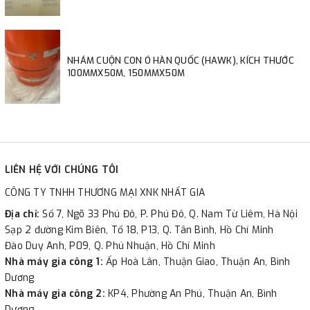
NHÁM CUỘN CON Ó HÀN QUỐC (HAWK), KÍCH THƯỚC
100MMX50M, 150MMX50M
LIÊN HỆ VỚI CHÚNG TÔI
CÔNG TY TNHH THƯƠNG MẠI XNK NHẤT GIA
Địa chỉ:
Số 7, Ngõ 33 Phú Đô, P. Phú Đô, Q. Nam Từ Liêm, Hà Nội
Sạp 2 đường Kim Biên, Tổ 18, P13, Q. Tân Bình, Hồ Chí Minh
Đào Duy Anh, P09, Q. Phú Nhuận, Hồ Chí Minh
Nhà máy gia công 1:
Ấp Hoà Lân, Thuận Giao, Thuận An, Bình
Dương
Nhà máy gia công 2:
KP4, Phường An Phú, Thuận An, Bình
Dương