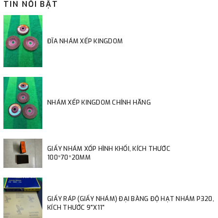
TIN NỔI BẬT
ĐĨA NHÁM XẾP KINGDOM
NHÁM XẾP KINGDOM CHÍNH HÃNG
GIẤY NHÁM XỐP HÌNH KHỐI, KÍCH THƯỚC
100*70*20MM
GIẤY RÁP (GIẤY NHÁM) ĐẠI BÀNG ĐỘ HẠT NHÁM P320,
KÍCH THƯỚC 9"X11"