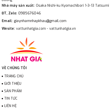
Nhà máy sản xuất:
Osaka Nishi-ku Kyomachibori 1-3-13 Tatsumi
ĐT, Zalo:
0985676046
Email:
giaynhamnhapkhau@gmail.com
Wesite:
vattunhatgia.com - vattunhatgia.vn
VỀ CHÚNG TÔI
TRANG CHỦ
GIỚI THIỆU
SẢN PHẨM
TIN TỨC
LIÊN HỆ