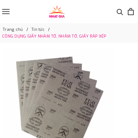
Trang chủ
Tin tức
CÔNG DỤNG GIẤY NHÁM TỜ, NHÁM TỜ, GIẤY RÁP XẾP