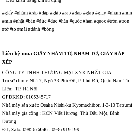
* Đeo khẩu trang khi sử dụng
#giấy #nhám #ráp #dáp #giáp #rap #dap #giap #giay #nham #mịn
#min #nhật #bản #đức #duc #hàn #quốc #han #quoc #tròn #tron
#tờ #to #mài #đánh #bóng
Liên hệ mua
GIẤY NHÁM TỜ, NHÁM TỜ, GIẤY RÁP
XẾP
CÔNG TY TNHH THƯƠNG MẠI XNK NHẤT GIA
Trụ sở chính: Nhà 7, Ngõ 33 Phú Đô, P. Phú Đô, Quận Nam Từ
Liêm, TP. Hà Nội.
GPĐKKD: 0105345717
Nhà máy sản xuất: Osaka Nishi-ku Kyomachibori 1-3-13 Tatsumi
Nhà máy gia công : KCN Việt Hương, Thủ Dầu Một, Bình
Dương
ĐT, Zalo: 0985676046 - 0936 919 199