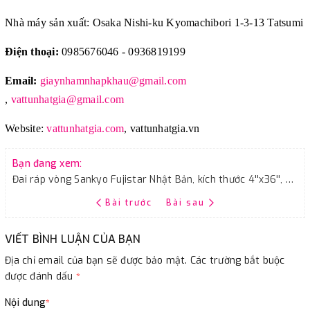
Nhà máy sản xuất: Osaka Nishi-ku Kyomachibori 1-3-13 Tatsumi
Điện thoại:
0985676046 - 0936819199
Email:
giaynhamnhapkhau@gmail.com
,
vattunhatgia@gmail.com
Website:
vattunhatgia.com
,
vattunhatgia.vn
Bạn đang xem:
Đai ráp vòng Sankyo Fujistar Nhật Bản, kích thước 4''x36'', độ nhám P1200
Bài trước
Bài sau
VIẾT BÌNH LUẬN CỦA BẠN
Địa chỉ email của bạn sẽ được bảo mật. Các trường bắt buộc
được đánh dấu
*
Nội dung
*