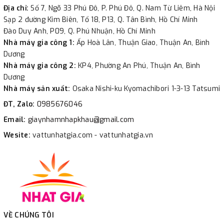
Địa chỉ:
Số 7, Ngõ 33 Phú Đô, P. Phú Đô, Q. Nam Từ Liêm, Hà Nội
Sạp 2 đường Kim Biên, Tổ 18, P13, Q. Tân Bình, Hồ Chí Minh
Đào Duy Anh, P09, Q. Phú Nhuận, Hồ Chí Minh
Nhà máy gia công 1:
Ấp Hoà Lân, Thuận Giao, Thuận An, Bình
Dương
Nhà máy gia công 2:
KP4, Phường An Phú, Thuận An, Bình
Dương
Nhà máy sản xuất:
Osaka Nishi-ku Kyomachibori 1-3-13 Tatsumi
ĐT, Zalo:
0985676046
Email:
giaynhamnhapkhau@gmail.com
Wesite:
vattunhatgia.com - vattunhatgia.vn
VỀ CHÚNG TÔI