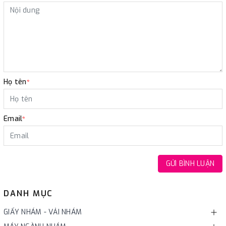
Họ tên
*
Email
*
GỬI BÌNH LUẬN
DANH MỤC
GIẤY NHÁM - VẢI NHÁM