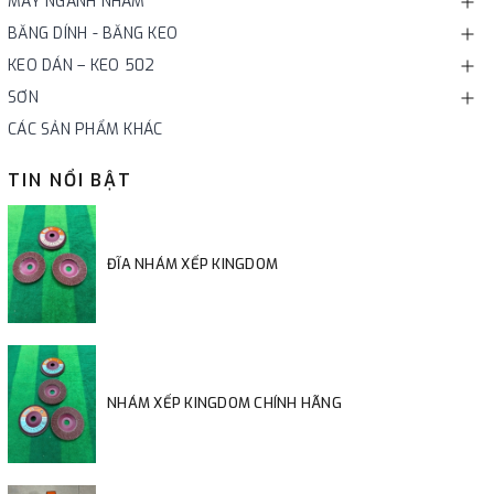
MÁY NGÀNH NHÁM
BĂNG DÍNH - BĂNG KEO
KEO DÁN – KEO 502
SƠN
CÁC SẢN PHẨM KHÁC
TIN NỔI BẬT
ĐĨA NHÁM XẾP KINGDOM
NHÁM XẾP KINGDOM CHÍNH HÃNG