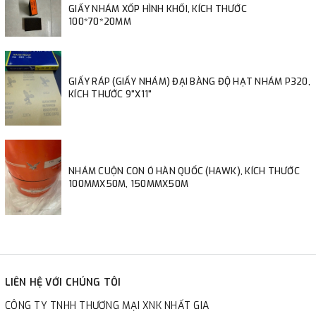
GIẤY NHÁM XỐP HÌNH KHỐI, KÍCH THƯỚC
100*70*20MM
GIẤY RÁP (GIẤY NHÁM) ĐẠI BÀNG ĐỘ HẠT NHÁM P320,
KÍCH THƯỚC 9"X11"
NHÁM CUỘN CON Ó HÀN QUỐC (HAWK), KÍCH THƯỚC
100MMX50M, 150MMX50M
LIÊN HỆ VỚI CHÚNG TÔI
CÔNG TY TNHH THƯƠNG MẠI XNK NHẤT GIA