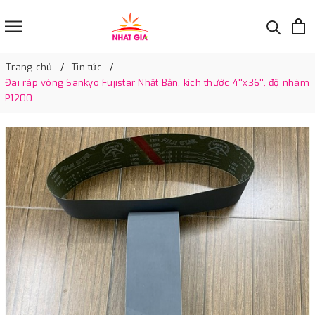
Trang chủ
Tin tức
Đai ráp vòng Sankyo Fujistar Nhật Bản, kích thước 4''x36'', độ nhám
P1200