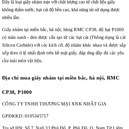
Đây là loại giấy nhám mịn với chất lượng cao từ chất liệu giấy
không thấm nước, hạt cát độ bền cao, khả năng tái sử dụng được
nhiều lần.
Giấy nhám tại miền bắc, hà nội, hãng RMC CP38, độ hạt P1000
có màu xanh - đen được cấu tạo từ các hạt cát (Thông dụng là cát
Silicon Carbide) với các kích cỡ, độ nhám khác nhau và được sắp
xếp theo tỉ lệ nhất định trên bề mặt giấy, đáp ứng đầy đủ các yêu
cầu mài mòn vật liệu.
Địa chỉ mua giấy nhám tại miền bắc, hà nội, RMC
CP38, P1000
CÔNG TY TNHH THƯƠNG MẠI XNK NHẤT GIA
GPĐKKD:
0105345717
Trụ sở HN: Số 7, Ngõ 33 Phú Đô, P. Phú Đô, Q. Nam Từ Liêm,