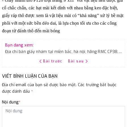
- Giấy nhám thô
P120 Đại Bàng
9''x11''
với vật liệu nền được gia
cố chắc chắn, các hạt mài kết dính với nhau bằng keo đặc biệt,
giấy ráp thô được xem là vật liệu mài có “khả năng” xử lý bề mặt
phôi với một sức bền dẻo dai, là lựa chọn tối ưu cho các công
đoạn từ đánh thô đến mài bóng
Bạn đang xem:
Địa chỉ bán giấy nhám tại miền bắc, hà nội, hãng RMC CP38, độ hạt P1000
Bài trước
Bài sau
VIẾT BÌNH LUẬN CỦA BẠN
Địa chỉ email của bạn sẽ được bảo mật. Các trường bắt buộc
được đánh dấu
*
Nội dung
*