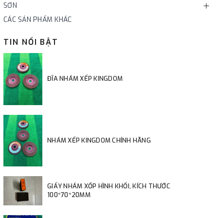
SƠN
CÁC SẢN PHẨM KHÁC
TIN NỔI BẬT
ĐĨA NHÁM XẾP KINGDOM
NHÁM XẾP KINGDOM CHÍNH HÃNG
GIẤY NHÁM XỐP HÌNH KHỐI, KÍCH THƯỚC
100*70*20MM