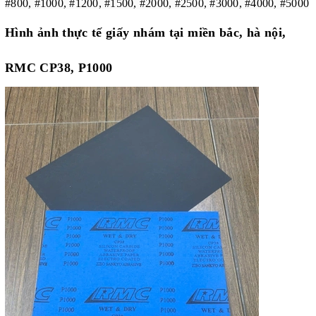
#800, #1000, #1200, #1500, #2000, #2500, #3000, #4000, #5000
Hình ảnh thực tế giấy nhám tại miền bắc, hà nội,
RMC CP38, P1000