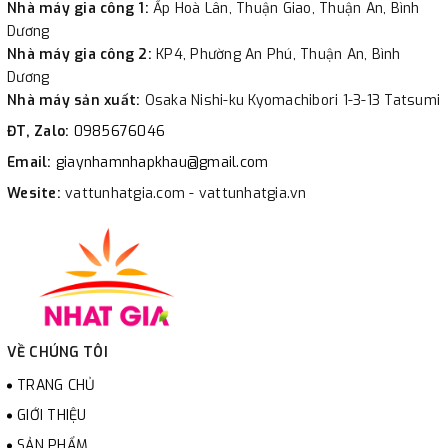
Nhà máy gia công 1:
Ấp Hoà Lân, Thuận Giao, Thuận An, Bình
Dương
Nhà máy gia công 2:
KP4, Phường An Phú, Thuận An, Bình
Dương
Nhà máy sản xuất:
Osaka Nishi-ku Kyomachibori 1-3-13 Tatsumi
ĐT, Zalo:
0985676046
Email:
giaynhamnhapkhau@gmail.com
Wesite:
vattunhatgia.com - vattunhatgia.vn
VỀ CHÚNG TÔI
TRANG CHỦ
GIỚI THIỆU
SẢN PHẨM