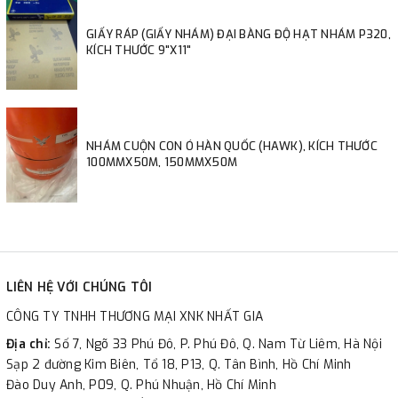
GIẤY RÁP (GIẤY NHÁM) ĐẠI BÀNG ĐỘ HẠT NHÁM P320,
KÍCH THƯỚC 9"X11"
NHÁM CUỘN CON Ó HÀN QUỐC (HAWK), KÍCH THƯỚC
100MMX50M, 150MMX50M
LIÊN HỆ VỚI CHÚNG TÔI
CÔNG TY TNHH THƯƠNG MẠI XNK NHẤT GIA
Địa chỉ:
Số 7, Ngõ 33 Phú Đô, P. Phú Đô, Q. Nam Từ Liêm, Hà Nội
Sạp 2 đường Kim Biên, Tổ 18, P13, Q. Tân Bình, Hồ Chí Minh
Đào Duy Anh, P09, Q. Phú Nhuận, Hồ Chí Minh