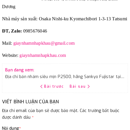
Dương
Nhà máy sản xuất: Osaka Nishi-ku Kyomachibori 1-3-13 Tatsumi
ĐT, Zalo:
0985676046
Mail:
giaynhamnhapkhau@gmail.com
Website:
giaynhamnhapkhau.com
Bạn đang xem:
Địa chỉ bán nhám siêu mịn P2500, hãng Sankyo Fujistar tại Hà Nội
Bài trước
Bài sau
VIẾT BÌNH LUẬN CỦA BẠN
Địa chỉ email của bạn sẽ được bảo mật. Các trường bắt buộc
được đánh dấu
*
Nội dung
*