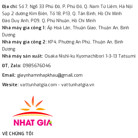
Địa chỉ:
Số 7, Ngõ 33 Phú Đô, P. Phú Đô, Q. Nam Từ Liêm, Hà Nội
Sạp 2 đường Kim Biên, Tổ 18, P13, Q. Tân Bình, Hồ Chí Minh
Đào Duy Anh, P09, Q. Phú Nhuận, Hồ Chí Minh
Nhà máy gia công 1:
Ấp Hoà Lân, Thuận Giao, Thuận An, Bình
Dương
Nhà máy gia công 2:
KP4, Phường An Phú, Thuận An, Bình
Dương
Nhà máy sản xuất:
Osaka Nishi-ku Kyomachibori 1-3-13 Tatsumi
ĐT, Zalo:
0985676046
Email:
giaynhamnhapkhau@gmail.com
Wesite:
vattunhatgia.com - vattunhatgia.vn
VỀ CHÚNG TÔI