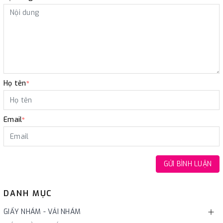
Họ tên
*
Email
*
GỬI BÌNH LUẬN
DANH MỤC
GIẤY NHÁM - VẢI NHÁM