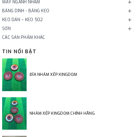
MÁY NGÀNH NHÁM
BĂNG DÍNH - BĂNG KEO
KEO DÁN – KEO 502
SƠN
CÁC SẢN PHẨM KHÁC
TIN NỔI BẬT
ĐĨA NHÁM XẾP KINGDOM
NHÁM XẾP KINGDOM CHÍNH HÃNG