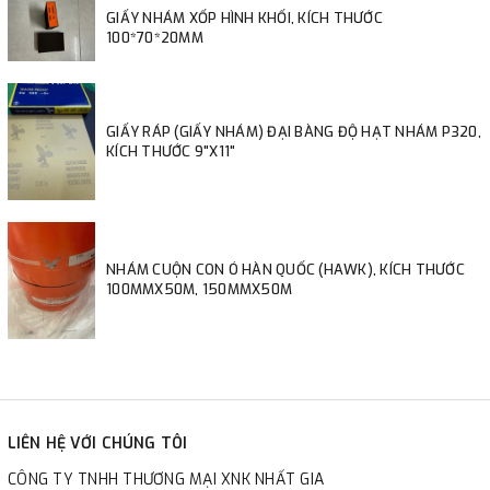
GIẤY NHÁM XỐP HÌNH KHỐI, KÍCH THƯỚC
100*70*20MM
GIẤY RÁP (GIẤY NHÁM) ĐẠI BÀNG ĐỘ HẠT NHÁM P320,
KÍCH THƯỚC 9"X11"
NHÁM CUỘN CON Ó HÀN QUỐC (HAWK), KÍCH THƯỚC
100MMX50M, 150MMX50M
LIÊN HỆ VỚI CHÚNG TÔI
CÔNG TY TNHH THƯƠNG MẠI XNK NHẤT GIA