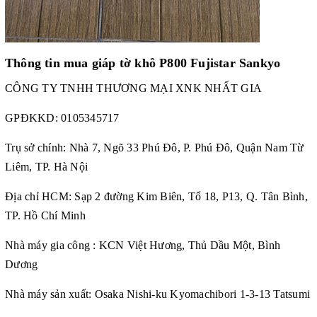
Thông tin mua giáp tờ khô P800 Fujistar Sankyo
CÔNG TY TNHH THƯƠNG MẠI XNK NHẤT GIA
GPĐKKD:
0105345717
Trụ sở chính: Nhà 7, Ngõ 33 Phú Đô, P. Phú Đô, Quận Nam Từ
Liêm, TP. Hà Nội
Địa chỉ HCM: Sạp 2 đường Kim Biên, Tổ 18, P13, Q. Tân Bình,
TP. Hồ Chí Minh
Nhà máy gia công : KCN Việt Hương, Thủ Dầu Một, Bình
Dương
Nhà máy sản xuất: Osaka Nishi-ku Kyomachibori 1-3-13 Tatsumi