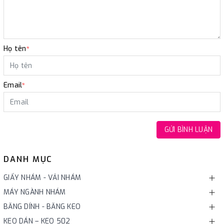
Họ tên
*
Email
*
GỬI BÌNH LUẬN
DANH MỤC
GIẤY NHÁM - VẢI NHÁM
MÁY NGÀNH NHÁM
BĂNG DÍNH - BĂNG KEO
KEO DÁN – KEO 502