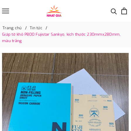
Trang chủ
Tin tức
Giáp tờ khô P800 Fujistar Sankyo, kích thước 230mmx280mm,
màu trắng