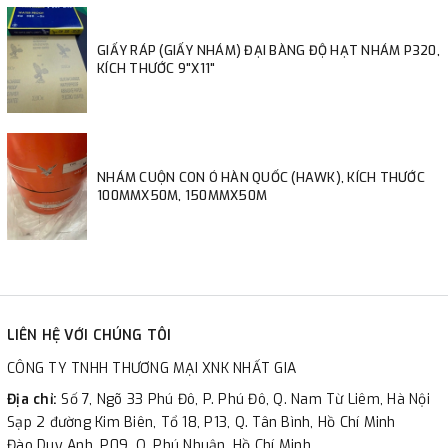
GIẤY RÁP (GIẤY NHÁM) ĐẠI BÀNG ĐỘ HẠT NHÁM P320,
KÍCH THƯỚC 9"X11"
NHÁM CUỘN CON Ó HÀN QUỐC (HAWK), KÍCH THƯỚC
100MMX50M, 150MMX50M
LIÊN HỆ VỚI CHÚNG TÔI
CÔNG TY TNHH THƯƠNG MẠI XNK NHẤT GIA
Địa chỉ:
Số 7, Ngõ 33 Phú Đô, P. Phú Đô, Q. Nam Từ Liêm, Hà Nội
Sạp 2 đường Kim Biên, Tổ 18, P13, Q. Tân Bình, Hồ Chí Minh
Đào Duy Anh, P09, Q. Phú Nhuận, Hồ Chí Minh