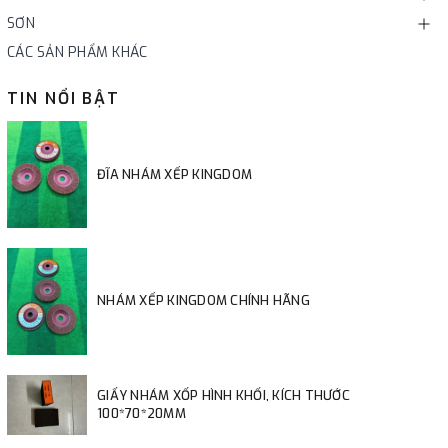
SƠN
CÁC SẢN PHẨM KHÁC
TIN NỔI BẬT
ĐĨA NHÁM XẾP KINGDOM
NHÁM XẾP KINGDOM CHÍNH HÃNG
GIẤY NHÁM XỐP HÌNH KHỐI, KÍCH THƯỚC
100*70*20MM