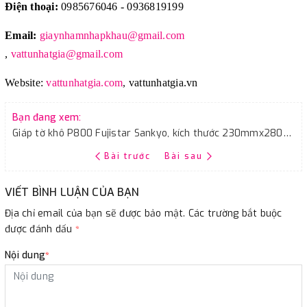
Điện thoại:
0985676046 - 0936819199
Email:
giaynhamnhapkhau@gmail.com
,
vattunhatgia@gmail.com
Website:
vattunhatgia.com
,
vattunhatgia.vn
Bạn đang xem:
Giáp tờ khô P800 Fujistar Sankyo, kích thước 230mmx280mm, màu trắng
Bài trước
Bài sau
VIẾT BÌNH LUẬN CỦA BẠN
Địa chỉ email của bạn sẽ được bảo mật. Các trường bắt buộc
được đánh dấu
*
Nội dung
*