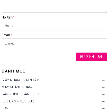
Họ tên
*
Email
*
GỬI BÌNH LUẬN
DANH MỤC
GIẤY NHÁM - VẢI NHÁM
MÁY NGÀNH NHÁM
BĂNG DÍNH - BĂNG KEO
KEO DÁN – KEO 502
SƠN