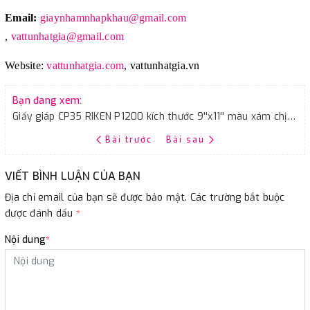
Email:
giaynhamnhapkhau@gmail.com
,
vattunhatgia@gmail.com
Website:
vattunhatgia.com
,
vattunhatgia.vn
Bạn đang xem:
Giấy giáp CP35 RIKEN P1200 kích thước 9''x11'' màu xám chịu nước
Bài trước
Bài sau
VIẾT BÌNH LUẬN CỦA BẠN
Địa chỉ email của bạn sẽ được bảo mật. Các trường bắt buộc
được đánh dấu
*
Nội dung
*