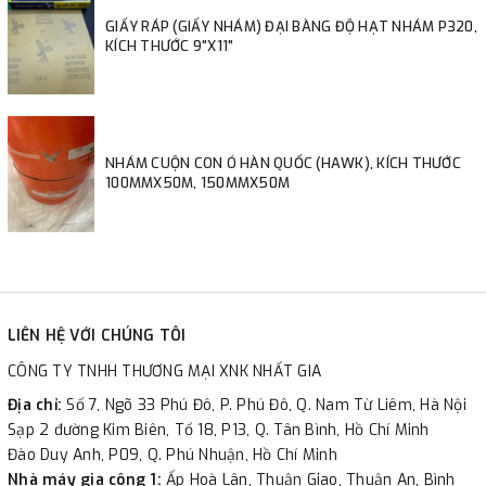
GIẤY RÁP (GIẤY NHÁM) ĐẠI BÀNG ĐỘ HẠT NHÁM P320,
KÍCH THƯỚC 9"X11"
NHÁM CUỘN CON Ó HÀN QUỐC (HAWK), KÍCH THƯỚC
100MMX50M, 150MMX50M
LIÊN HỆ VỚI CHÚNG TÔI
CÔNG TY TNHH THƯƠNG MẠI XNK NHẤT GIA
Địa chỉ:
Số 7, Ngõ 33 Phú Đô, P. Phú Đô, Q. Nam Từ Liêm, Hà Nội
Sạp 2 đường Kim Biên, Tổ 18, P13, Q. Tân Bình, Hồ Chí Minh
Đào Duy Anh, P09, Q. Phú Nhuận, Hồ Chí Minh
Nhà máy gia công 1:
Ấp Hoà Lân, Thuận Giao, Thuận An, Bình