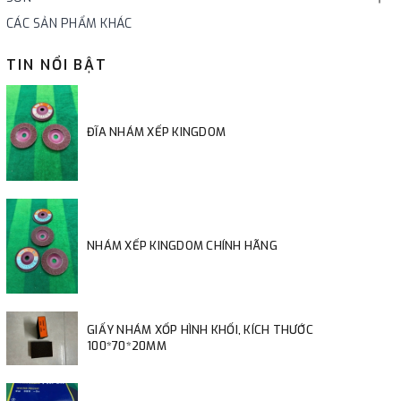
CÁC SẢN PHẨM KHÁC
TIN NỔI BẬT
ĐĨA NHÁM XẾP KINGDOM
NHÁM XẾP KINGDOM CHÍNH HÃNG
GIẤY NHÁM XỐP HÌNH KHỐI, KÍCH THƯỚC
100*70*20MM