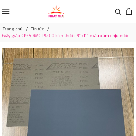
Trang chủ
Tin tức
Giấy giáp CP35 RMC P1200 kích thước 9''x11'' màu xám chịu nước