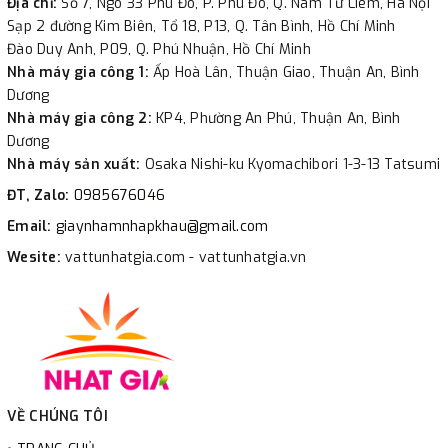
Địa chỉ:
Số 7, Ngõ 33 Phú Đô, P. Phú Đô, Q. Nam Từ Liêm, Hà Nội
Sạp 2 đường Kim Biên, Tổ 18, P13, Q. Tân Bình, Hồ Chí Minh
Đào Duy Anh, P09, Q. Phú Nhuận, Hồ Chí Minh
Nhà máy gia công 1:
Ấp Hoà Lân, Thuận Giao, Thuận An, Bình
Dương
Nhà máy gia công 2:
KP4, Phường An Phú, Thuận An, Bình
Dương
Nhà máy sản xuất:
Osaka Nishi-ku Kyomachibori 1-3-13 Tatsumi
ĐT, Zalo:
0985676046
Email:
giaynhamnhapkhau@gmail.com
Wesite:
vattunhatgia.com - vattunhatgia.vn
VỀ CHÚNG TÔI