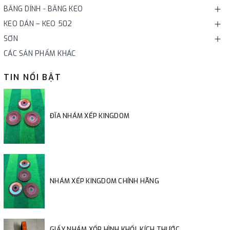
BĂNG DÍNH - BĂNG KEO
KEO DÁN – KEO 502
SƠN
CÁC SẢN PHẨM KHÁC
TIN NỔI BẬT
ĐĨA NHÁM XẾP KINGDOM
NHÁM XẾP KINGDOM CHÍNH HÃNG
GIẤY NHÁM XỐP HÌNH KHỐI, KÍCH THƯỚC