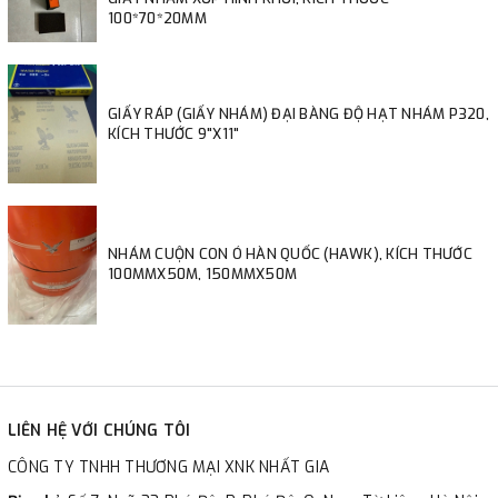
100*70*20MM
GIẤY RÁP (GIẤY NHÁM) ĐẠI BÀNG ĐỘ HẠT NHÁM P320,
KÍCH THƯỚC 9"X11"
NHÁM CUỘN CON Ó HÀN QUỐC (HAWK), KÍCH THƯỚC
100MMX50M, 150MMX50M
LIÊN HỆ VỚI CHÚNG TÔI
CÔNG TY TNHH THƯƠNG MẠI XNK NHẤT GIA