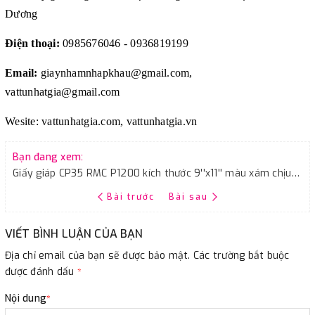
Dương
Điện thoại:
0985676046 - 0936819199
Email:
giaynhamnhapkhau@gmail.com,
vattunhatgia@gmail.com
Wesite: vattunhatgia.com, vattunhatgia.vn
Bạn đang xem:
Giấy giáp CP35 RMC P1200 kích thước 9''x11'' màu xám chịu nước
Bài trước
Bài sau
VIẾT BÌNH LUẬN CỦA BẠN
Địa chỉ email của bạn sẽ được bảo mật. Các trường bắt buộc
được đánh dấu
*
Nội dung
*