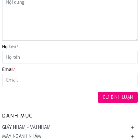
Họ tên
*
Email
*
GỬI BÌNH LUẬN
DANH MỤC
GIẤY NHÁM - VẢI NHÁM
MÁY NGÀNH NHÁM