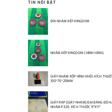
TIN NỔI BẬT
ĐĨA NHÁM XẾP KINGDOM
NHÁM XẾP KINGDOM CHÍNH HÃNG
GIẤY NHÁM XỐP HÌNH KHỐI, KÍCH THƯỚ
100*70*20MM
GIẤY RÁP (GIẤY NHÁM) ĐẠI BÀNG ĐỘ 
NHÁM P320, KÍCH THƯỚC 9"X11"