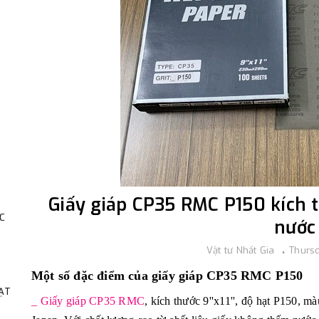
Giấy giáp CP35 RMC P150 kích t
C
nước
Vật tư Nhất Gia
Thursd
Một số đặc điểm của giấy giáp CP35 RMC P150
HẠT
_ Giấy giáp CP35 RMC
, kích thước 9''x11'', độ hạt P150,