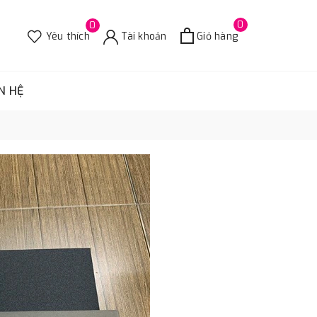
0
0
Yêu thích
Tài khoản
Giỏ hàng
N HỆ