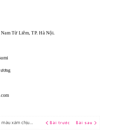
n Nam Từ Liêm, TP. Hà Nội.
sumi
Dương
.com
Giấy giáp CP35 RMC P150 kích thước 9''x11'' màu xám chịu nước
Bài trước
Bài sau