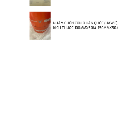
NHÁM CUỘN CON Ó HÀN QUỐC (HAWK)
KÍCH THƯỚC 100MMX50M, 150MMX50