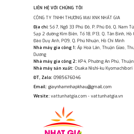
LIÊN HỆ VỚI CHÚNG TÔI
CÔNG TY TNHH THƯƠNG MẠI XNK NHẤT GIA
Địa chỉ:
Số 7, Ngõ 33 Phú Đô, P. Phú Đô, Q. Nam Từ
Sạp 2 đường Kim Biên, Tổ 18, P13, Q. Tân Bình, Hồ 
Đào Duy Anh, P09, Q. Phú Nhuận, Hồ Chí Minh
Nhà máy gia công 1:
Ấp Hoà Lân, Thuận Giao, Thu
Dương
Nhà máy gia công 2:
KP4, Phường An Phú, Thuận
Nhà máy sản xuất:
Osaka Nishi-ku Kyomachibori 
ĐT, Zalo:
0985676046
Email:
giaynhamnhapkhau@gmail.com
Wesite:
vattunhatgia.com - vattunhatgia.vn