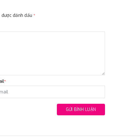
ộc được đánh dấu
*
il
*
GỬI BÌNH LUẬN