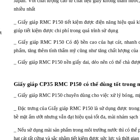
Japan. Với chất lượng cao từ chất liệu giấy không thấm nước,
nhiều nhất
_ Giấy giáp RMC P150
tiết kiệm được điện năng hiệu quả 
,
giúp tiết kiệm được chi phí trong quá trình sử dụng
M
_ Giấy giáp RMC P150
Có độ bền cao của hạt cát, nhanh
phẩm, tăng thêm tính thẩm mỹ cũng như tăng chất lượng của
_ Giấy giáp RMC P150
nền giấy dai, dẻo nên có thể chà đư
Giấy giáp CP35 RMC P150 có thể dùng tốt trong 
_ Giấy giáp RMC P150 chuyên dùng cho việc xử lý bóng, mị
_ Đặc trưng của Giấy giáp RMC P150 là sử dụng được trong
bề mặt ẩm ướt nhưng vẫn đạt hiệu quả tốt đa, mài nhám sạch
_ Nếu sử dụng mài sản phẩm trong môi trường nước thì có thể p
hạt cát rất cứng và sắc nhằm tiết kiệm được sức lực và thời gia