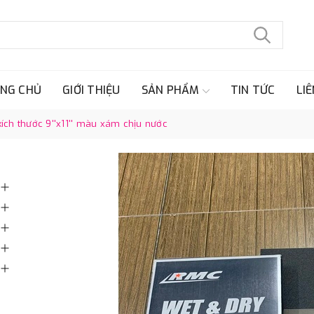
NG CHỦ
GIỚI THIỆU
SẢN PHẨM
TIN TỨC
LIÊ
ích thước 9''x11'' màu xám chịu nước