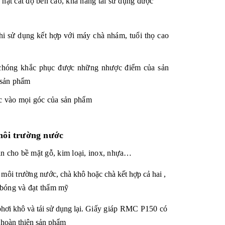
 hạt cát độ bền cao, khả năng tái sử dụng được
khi sử dụng kết hợp với máy chà nhám, tuổi thọ
cao
 chóng khắc phục được những nhược điểm của sản
 sản phẩm
ợc vào mọi góc của sản phẩm
môi trường nước
n cho bề mặt gỗ, kim loại, inox, nhựa…
 môi trường nước
, chà khô hoặc chà kết hợp cả hai
,
 bóng và đạt thẩm mỹ
hơi khô và tái sử dụng lại.
Giấy giáp RMC P150
có
n hoàn thiện sản phẩm