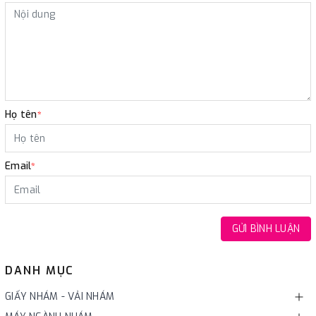
Họ tên
*
Email
*
GỬI BÌNH LUẬN
DANH MỤC
GIẤY NHÁM - VẢI NHÁM