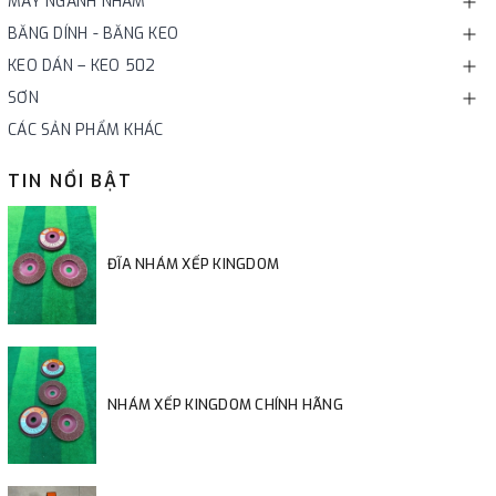
MÁY NGÀNH NHÁM
BĂNG DÍNH - BĂNG KEO
KEO DÁN – KEO 502
SƠN
CÁC SẢN PHẨM KHÁC
TIN NỔI BẬT
ĐĨA NHÁM XẾP KINGDOM
NHÁM XẾP KINGDOM CHÍNH HÃNG