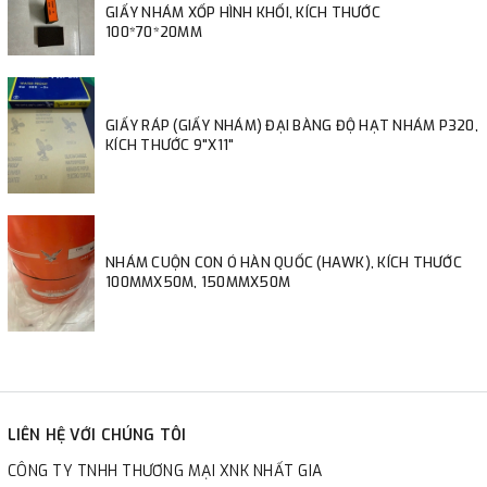
GIẤY NHÁM XỐP HÌNH KHỐI, KÍCH THƯỚC
100*70*20MM
GIẤY RÁP (GIẤY NHÁM) ĐẠI BÀNG ĐỘ HẠT NHÁM P320,
KÍCH THƯỚC 9"X11"
NHÁM CUỘN CON Ó HÀN QUỐC (HAWK), KÍCH THƯỚC
100MMX50M, 150MMX50M
LIÊN HỆ VỚI CHÚNG TÔI
CÔNG TY TNHH THƯƠNG MẠI XNK NHẤT GIA