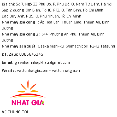
Địa chỉ:
Số 7, Ngõ 33 Phú Đô, P. Phú Đô, Q. Nam Từ Liêm, Hà Nội
Sạp 2 đường Kim Biên, Tổ 18, P13, Q. Tân Bình, Hồ Chí Minh
Đào Duy Anh, P09, Q. Phú Nhuận, Hồ Chí Minh
Nhà máy gia công 1:
Ấp Hoà Lân, Thuận Giao, Thuận An, Bình
Dương
Nhà máy gia công 2:
KP4, Phường An Phú, Thuận An, Bình
Dương
Nhà máy sản xuất:
Osaka Nishi-ku Kyomachibori 1-3-13 Tatsumi
ĐT, Zalo:
0985676046
Email:
giaynhamnhapkhau@gmail.com
Wesite:
vattunhatgia.com - vattunhatgia.vn
VỀ CHÚNG TÔI