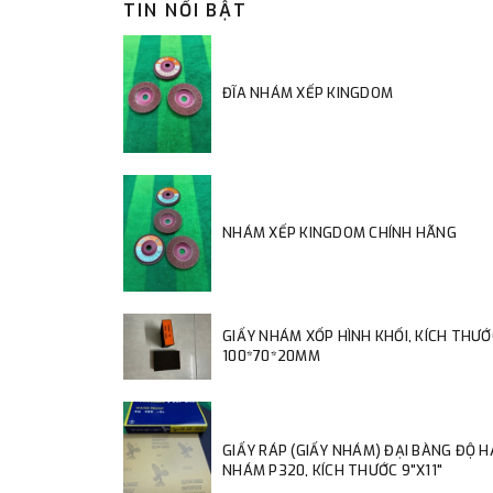
TIN NỔI BẬT
ĐĨA NHÁM XẾP KINGDOM
NHÁM XẾP KINGDOM CHÍNH HÃNG
GIẤY NHÁM XỐP HÌNH KHỐI, KÍCH THƯỚ
100*70*20MM
GIẤY RÁP (GIẤY NHÁM) ĐẠI BÀNG ĐỘ 
NHÁM P320, KÍCH THƯỚC 9"X11"