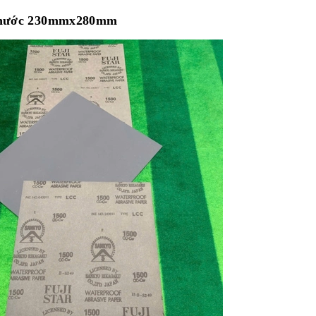
h thước 230mmx280mm