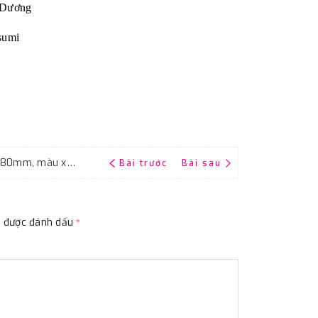
Dương
sumi
Giấy giáp Fujistar P1500, kích thước 230x280mm, màu xám chịu nước
Bài trước
Bài sau
ộc được đánh dấu
*