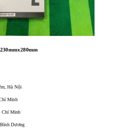
ước 230mmx280mm
êm, Hà Nội
Chí Minh
Chí Minh
 Bình Dương