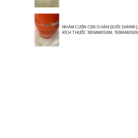
NHÁM CUỘN CON Ó HÀN QUỐC (HAWK)
KÍCH THƯỚC 100MMX50M, 150MMX50