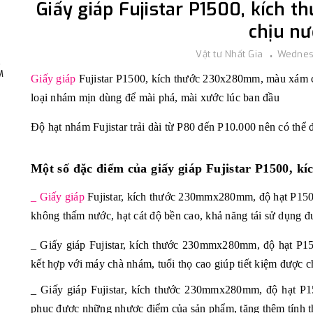
Giấy giáp Fujistar P1500, kích
chịu nư
Vật tư Nhất Gia
Wednes
,
M
Giấy giáp
Fujistar P1500, kích thước 230x280mm, màu xám c
loại nhám mịn dùng để mài phá, mài xước lúc ban đầu
Độ hạt nhám Fujistar trải dài từ P80 đến P10.000 nên có thể
Một số đặc điểm của giấy giáp Fujistar P1500,
_ Giấy giáp
Fujistar, kích thước 230mmx280mm, độ hạt P1500
không thấm nước, hạt cát độ bền cao, khả năng tái sử dụng đ
_ Giấy giáp
Fujistar, kích thước 230mmx280mm, độ hạt P
kết hợp với máy chà nhám, tuổi thọ cao giúp tiết kiệm được c
_ Giấy giáp
Fujistar, kích thước 230mmx280mm, độ hạt P
phục được những nhược điểm của sản phẩm, tăng thêm tính 