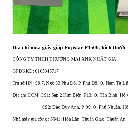
Địa chỉ mua
giấy giáp Fujistar P1500, kích th
CÔNG TY TNHH THƯƠNG MẠI XNK NHẤT GIA
GPĐKKD:
0105345717
Trụ sở HN: Số 7, Ngõ 33 Phú Đô, P. Phú Đô, Q. Nam Từ Li
Địa chỉ HCM: CS1: Sạp 2 Kim Biên, P13, Q. Tân Bình, Hồ 
CS2: Đào Duy Anh, P. 09, Q. Phú Nhuận, Hồ 
Nhà máy gia công : NM1: Hòa Lân, Thuận Giao, Thuận An,