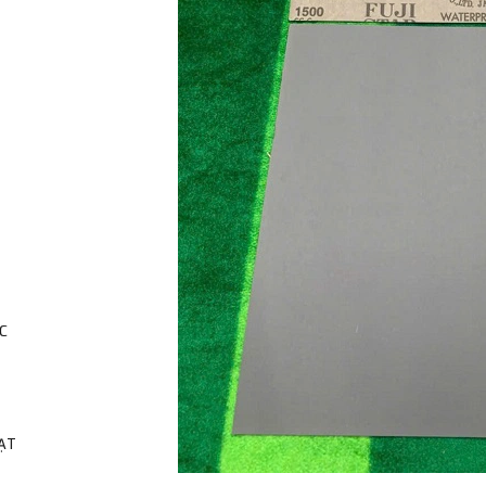
C
HẠT