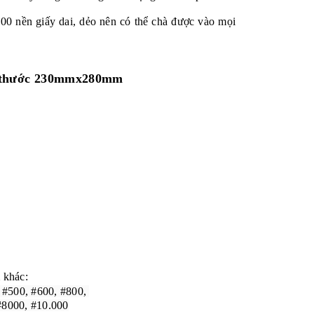
500
nền giấy dai, dẻo nên có thể chà được vào mọi
ích thước 230mmx280mm
 khác:
, #500, #600, #800,
#8000, #10.000