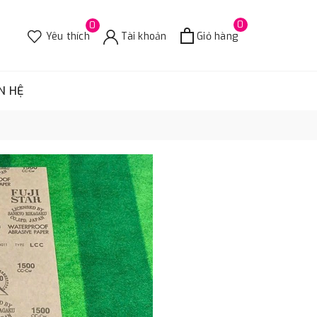
0
0
Yêu thích
Tài khoản
Giỏ hàng
N HỆ