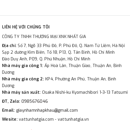
LIÊN HỆ VỚI CHÚNG TÔI
CÔNG TY TNHH THƯƠNG MẠI XNK NHẤT GIA
Địa chỉ:
Số 7, Ngõ 33 Phú Đô, P. Phú Đô, Q. Nam Từ Liêm, Hà Nội
Sạp 2 đường Kim Biên, Tổ 18, P13, Q. Tân Bình, Hồ Chí Minh
Đào Duy Anh, P09, Q. Phú Nhuận, Hồ Chí Minh
Nhà máy gia công 1:
Ấp Hoà Lân, Thuận Giao, Thuận An, Bình
Dương
Nhà máy gia công 2:
KP4, Phường An Phú, Thuận An, Bình
Dương
Nhà máy sản xuất:
Osaka Nishi-ku Kyomachibori 1-3-13 Tatsumi
ĐT, Zalo:
0985676046
Email:
giaynhamnhapkhau@gmail.com
Wesite:
vattunhatgia.com - vattunhatgia.vn