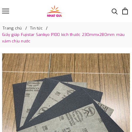
Trang chủ
Tin tức
Giấy giáp Fujistar Sankyo P100 kích thước 230mmx280mm màu
xám chịu nước