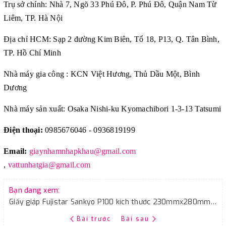
Trụ sở chính: Nhà 7, Ngõ 33 Phú Đô, P. Phú Đô, Quận Nam Từ
Liêm, TP. Hà Nội
Địa chỉ HCM: Sạp 2 đường Kim Biên, Tổ 18, P13, Q. Tân Bình,
TP. Hồ Chí Minh
Nhà máy gia công : KCN Việt Hương, Thủ Dầu Một, Bình
Dương
Nhà máy sản xuất: Osaka Nishi-ku Kyomachibori 1-3-13 Tatsumi
Điện thoại:
0985676046 - 0936819199
Email:
giaynhamnhapkhau@gmail.com
,
vattunhatgia@gmail.com
Bạn đang xem:
Giấy giáp Fujistar Sankyo P100 kích thước 230mmx280mm màu xám chịu nước
Bài trước
Bài sau