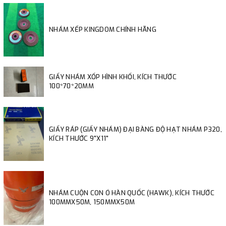
NHÁM XẾP KINGDOM CHÍNH HÃNG
GIẤY NHÁM XỐP HÌNH KHỐI, KÍCH THƯỚC
100*70*20MM
GIẤY RÁP (GIẤY NHÁM) ĐẠI BÀNG ĐỘ HẠT NHÁM P320,
KÍCH THƯỚC 9"X11"
NHÁM CUỘN CON Ó HÀN QUỐC (HAWK), KÍCH THƯỚC
100MMX50M, 150MMX50M