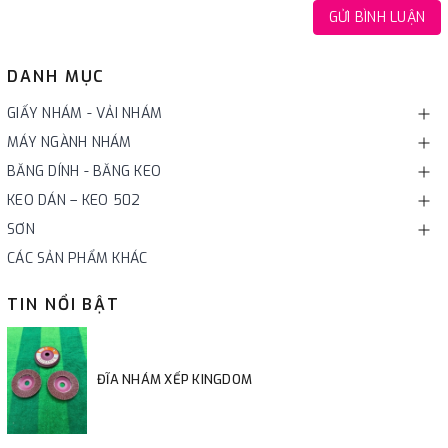
GỬI BÌNH LUẬN
DANH MỤC
GIẤY NHÁM - VẢI NHÁM
MÁY NGÀNH NHÁM
BĂNG DÍNH - BĂNG KEO
KEO DÁN – KEO 502
SƠN
CÁC SẢN PHẨM KHÁC
TIN NỔI BẬT
ĐĨA NHÁM XẾP KINGDOM