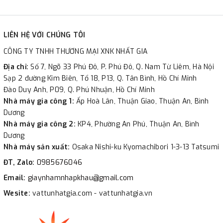
LIÊN HỆ VỚI CHÚNG TÔI
CÔNG TY TNHH THƯƠNG MẠI XNK NHẤT GIA
Địa chỉ:
Số 7, Ngõ 33 Phú Đô, P. Phú Đô, Q. Nam Từ Liêm, Hà Nội
Sạp 2 đường Kim Biên, Tổ 18, P13, Q. Tân Bình, Hồ Chí Minh
Đào Duy Anh, P09, Q. Phú Nhuận, Hồ Chí Minh
Nhà máy gia công 1:
Ấp Hoà Lân, Thuận Giao, Thuận An, Bình
Dương
Nhà máy gia công 2:
KP4, Phường An Phú, Thuận An, Bình
Dương
Nhà máy sản xuất:
Osaka Nishi-ku Kyomachibori 1-3-13 Tatsumi
ĐT, Zalo:
0985676046
Email:
giaynhamnhapkhau@gmail.com
Wesite:
vattunhatgia.com - vattunhatgia.vn