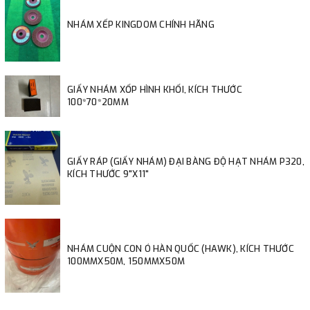
NHÁM XẾP KINGDOM CHÍNH HÃNG
GIẤY NHÁM XỐP HÌNH KHỐI, KÍCH THƯỚC
100*70*20MM
GIẤY RÁP (GIẤY NHÁM) ĐẠI BÀNG ĐỘ HẠT NHÁM P320,
KÍCH THƯỚC 9"X11"
NHÁM CUỘN CON Ó HÀN QUỐC (HAWK), KÍCH THƯỚC
100MMX50M, 150MMX50M