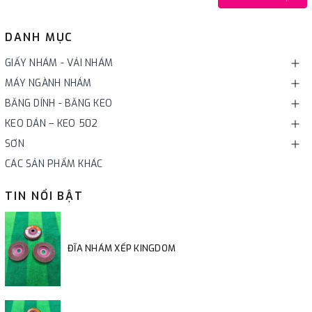
DANH MỤC
GIẤY NHÁM - VẢI NHÁM
MÁY NGÀNH NHÁM
BĂNG DÍNH - BĂNG KEO
KEO DÁN – KEO 502
SƠN
CÁC SẢN PHẨM KHÁC
TIN NỔI BẬT
ĐĨA NHÁM XẾP KINGDOM