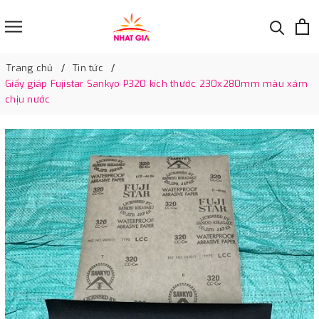
Trang chủ
Tin tức
Giấy giáp Fujistar Sankyo P320 kích thước 230x280mm màu xám
chịu nước