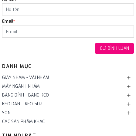
Email
*
GỬI BÌNH LUẬN
DANH MỤC
GIẤY NHÁM - VẢI NHÁM
MÁY NGÀNH NHÁM
BĂNG DÍNH - BĂNG KEO
KEO DÁN – KEO 502
SƠN
CÁC SẢN PHẨM KHÁC
TIN NỔI BẬT