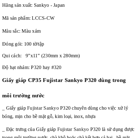
Hãng sản xuất: Sankyo - Japan
Mã sản phẩm:
LCCS-CW
Màu sắc: Màu xám
Đóng gói: 100 tờ/tập
Qui cách: 9”x11” (230mm x 280mm)
Độ hạt nhám: P320 hay #320
Giấy giáp CP35 Fujistar Sankyo P320 dùng trong
môi trường nước
_ Giấy giáp
Fujistar Sankyo
P320
chuyên dùng cho việc xử lý
bóng, mịn cho bề mặt gỗ, kim loại, inox, nhựa
_ Đặc trưng của Giấy giáp
Fujistar Sankyo
P320
là sử dụng được
trong môi trường nước
, chà khô hoặc chà kết hợp cả hai
, bề mặt