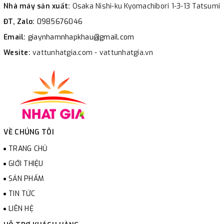
Nhà máy sản xuất:
Osaka Nishi-ku Kyomachibori 1-3-13 Tatsumi
ĐT, Zalo:
0985676046
Email:
giaynhamnhapkhau@gmail.com
Wesite:
vattunhatgia.com - vattunhatgia.vn
VỀ CHÚNG TÔI
TRANG CHỦ
GIỚI THIỆU
SẢN PHẨM
TIN TỨC
LIÊN HỆ