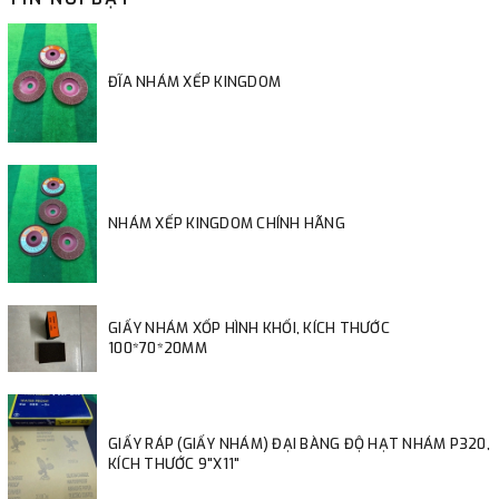
ĐĨA NHÁM XẾP KINGDOM
NHÁM XẾP KINGDOM CHÍNH HÃNG
GIẤY NHÁM XỐP HÌNH KHỐI, KÍCH THƯỚC
100*70*20MM
GIẤY RÁP (GIẤY NHÁM) ĐẠI BÀNG ĐỘ HẠT NHÁM P320,
KÍCH THƯỚC 9"X11"