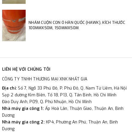
NHÁM CUỘN CON Ó HÀN QUỐC (HAWK), KÍCH THƯỚC
100MMX50M, 150MMX50M
LIÊN HỆ VỚI CHÚNG TÔI
CÔNG TY TNHH THƯƠNG MẠI XNK NHẤT GIA
Địa chỉ:
Số 7, Ngõ 33 Phú Đô, P. Phú Đô, Q. Nam Từ Liêm, Hà Nội
Sạp 2 đường Kim Biên, Tổ 18, P13, Q. Tân Bình, Hồ Chí Minh
Đào Duy Anh, P09, Q. Phú Nhuận, Hồ Chí Minh
Nhà máy gia công 1:
Ấp Hoà Lân, Thuận Giao, Thuận An, Bình
Dương
Nhà máy gia công 2:
KP4, Phường An Phú, Thuận An, Bình
Dương