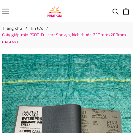
Trang chủ
Tin tức
Giấy giáp mịn P600 Fujistar Sankyo, kích thước 230mmx280mm
màu đen