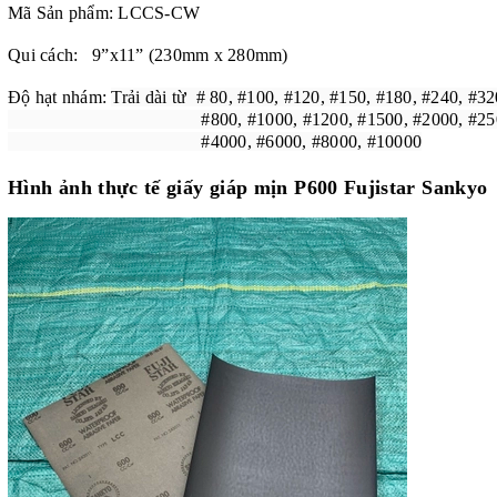
Mã Sản phẩm: LCCS-CW
Qui cách: 9”x11” (230mm x 280mm)
Độ hạt nhám:
Trải dài từ # 80, #100, #120, #150, #180, #240, #32
#800, #1000, #1200, #1500, #2000, #2500,
#4000, #6000, #8000, #10000
Hình ảnh thực tế giấy giáp mịn P600 Fujistar Sankyo