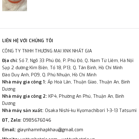
LIÊN HỆ VỚI CHÚNG TÔI
CÔNG TY TNHH THƯƠNG MẠI XNK NHẤT GIA
Địa chỉ:
Số 7, Ngõ 33 Phú Đô, P. Phú Đô, Q. Nam Từ Liêm, Hà Nội
Sạp 2 đường Kim Biên, Tổ 18, P13, Q. Tân Bình, Hồ Chí Minh
Đào Duy Anh, P09, Q. Phú Nhuận, Hồ Chí Minh
Nhà máy gia công 1:
Ấp Hoà Lân, Thuận Giao, Thuận An, Bình
Dương
Nhà máy gia công 2:
KP4, Phường An Phú, Thuận An, Bình
Dương
Nhà máy sản xuất:
Osaka Nishi-ku Kyomachibori 1-3-13 Tatsumi
ĐT, Zalo:
0985676046
Email:
giaynhamnhapkhau@gmail.com