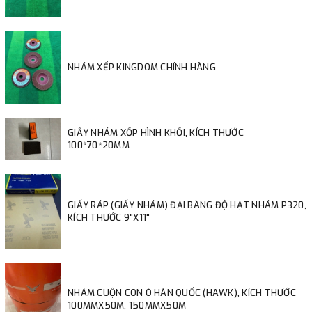
NHÁM XẾP KINGDOM CHÍNH HÃNG
GIẤY NHÁM XỐP HÌNH KHỐI, KÍCH THƯỚC
100*70*20MM
GIẤY RÁP (GIẤY NHÁM) ĐẠI BÀNG ĐỘ HẠT NHÁM P320,
KÍCH THƯỚC 9"X11"
NHÁM CUỘN CON Ó HÀN QUỐC (HAWK), KÍCH THƯỚC
100MMX50M, 150MMX50M