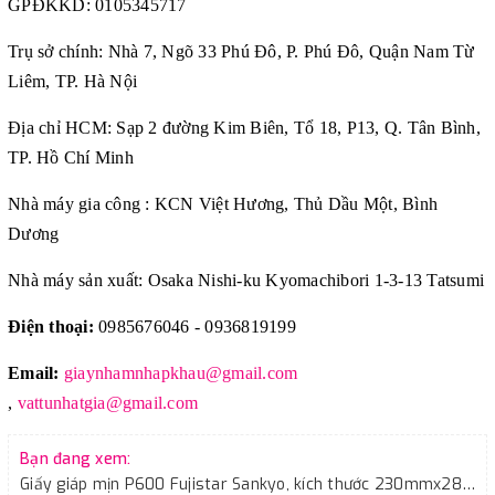
GPĐKKD:
0105345717
Trụ sở chính: Nhà 7, Ngõ 33 Phú Đô, P. Phú Đô, Quận Nam Từ
Liêm, TP. Hà Nội
Địa chỉ HCM: Sạp 2 đường Kim Biên, Tổ 18, P13, Q. Tân Bình,
TP. Hồ Chí Minh
Nhà máy gia công : KCN Việt Hương, Thủ Dầu Một, Bình
Dương
Nhà máy sản xuất: Osaka Nishi-ku Kyomachibori 1-3-13 Tatsumi
Điện thoại:
0985676046 - 0936819199
Email:
giaynhamnhapkhau@gmail.com
,
vattunhatgia@gmail.com
Bạn đang xem:
Giấy giáp mịn P600 Fujistar Sankyo, kích thước 230mmx280mm màu đen