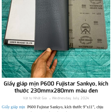
Giấy giáp mịn P600 Fujistar Sankyo, kích
thước 230mmx280mm màu đen
Vật tư Nhất Gia
Wednesday, July, 2024
Giấy giáp mịn
P600 Fujistar Sankyo, kích thước 9''x11'', chịu