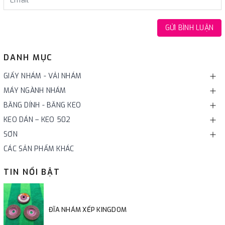
GỬI BÌNH LUẬN
DANH MỤC
GIẤY NHÁM - VẢI NHÁM
MÁY NGÀNH NHÁM
BĂNG DÍNH - BĂNG KEO
KEO DÁN – KEO 502
SƠN
CÁC SẢN PHẨM KHÁC
TIN NỔI BẬT
ĐĨA NHÁM XẾP KINGDOM