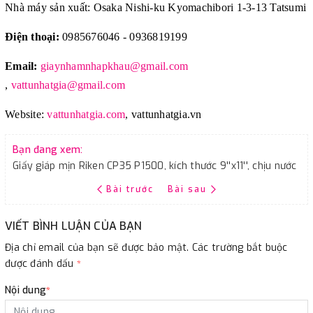
Nhà máy sản xuất: Osaka Nishi-ku Kyomachibori 1-3-13 Tatsumi
Điện thoại:
0985676046 - 0936819199
Email:
giaynhamnhapkhau@gmail.com
,
vattunhatgia@gmail.com
Website:
vattunhatgia.com
,
vattunhatgia.vn
Bạn đang xem:
Giấy giáp mịn Riken CP35 P1500, kích thước 9''x11'', chịu nước
Bài trước
Bài sau
VIẾT BÌNH LUẬN CỦA BẠN
Địa chỉ email của bạn sẽ được bảo mật. Các trường bắt buộc
được đánh dấu
*
Nội dung
*