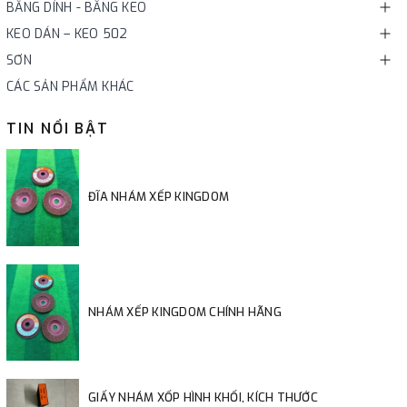
BĂNG DÍNH - BĂNG KEO
KEO DÁN – KEO 502
SƠN
CÁC SẢN PHẨM KHÁC
TIN NỔI BẬT
ĐĨA NHÁM XẾP KINGDOM
NHÁM XẾP KINGDOM CHÍNH HÃNG
GIẤY NHÁM XỐP HÌNH KHỐI, KÍCH THƯỚC