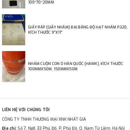
100*70*20MM
GIẤY RÁP (GIẤY NHÁM) ĐẠI BÀNG ĐỘ HẠT NHÁM P320,
KÍCH THƯỚC 9"X11"
NHÁM CUỘN CON Ó HÀN QUỐC (HAWK), KÍCH THƯỚC
100MMX50M, 150MMX50M
LIÊN HỆ VỚI CHÚNG TÔI
CÔNG TY TNHH THƯƠNG MẠI XNK NHẤT GIA
Địa chỉ:
Số 7, Ngõ 33 Phú Đô, P. Phú Đô, Q. Nam Từ Liêm, Hà Nội