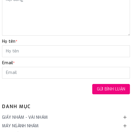
Họ tên
*
Email
*
GỬI BÌNH LUẬN
DANH MỤC
GIẤY NHÁM - VẢI NHÁM
MÁY NGÀNH NHÁM