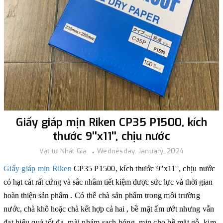
Giấy giáp mịn Riken CP35 P1500, kích
thước 9''x11'', chịu nước
Vật tư Nhất Gia
Wednesday, January, 2024
Giấy giáp mịn Rike
n
CP35 P1500, kích thước 9''x11'', chịu nước
có hạt cát rất cứng và sắc nhằm tiết kiệm được sức lực và thời gian
hoàn thiện sản phẩm
. Có thể chà sản phẩm trong môi trường
nước
, chà khô hoặc chà kết hợp cả hai
, bề mặt ẩm ướt nhưng vẫn
đạt hiệu quả tốt đa, mài nhám sạch bóng, mịn cho bề mặt gỗ, kim