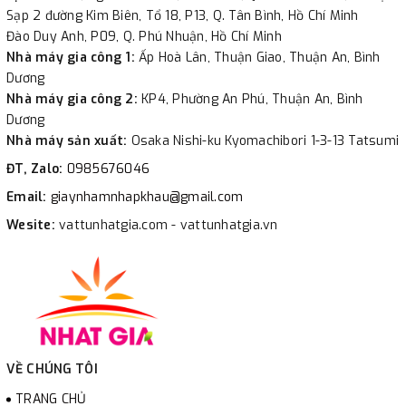
Sạp 2 đường Kim Biên, Tổ 18, P13, Q. Tân Bình, Hồ Chí Minh
Đào Duy Anh, P09, Q. Phú Nhuận, Hồ Chí Minh
Nhà máy gia công 1:
Ấp Hoà Lân, Thuận Giao, Thuận An, Bình
Dương
Nhà máy gia công 2:
KP4, Phường An Phú, Thuận An, Bình
Dương
Nhà máy sản xuất:
Osaka Nishi-ku Kyomachibori 1-3-13 Tatsumi
ĐT, Zalo:
0985676046
Email:
giaynhamnhapkhau@gmail.com
Wesite:
vattunhatgia.com - vattunhatgia.vn
VỀ CHÚNG TÔI
TRANG CHỦ