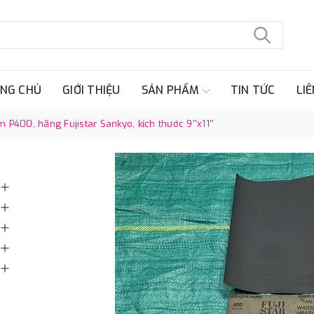
NG CHỦ
GIỚI THIỆU
SẢN PHẨM
TIN TỨC
LIÊ
 P400, hãng Fujistar Sankyo, kích thước 9''x11''