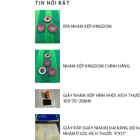
TIN NỔI BẬT
ĐĨA NHÁM XẾP KINGDOM
NHÁM XẾP KINGDOM CHÍNH HÃNG
GIẤY NHÁM XỐP HÌNH KHỐI, KÍCH THƯỚ
100*70*20MM
GIẤY RÁP (GIẤY NHÁM) ĐẠI BÀNG ĐỘ 
NHÁM P320, KÍCH THƯỚC 9"X11"