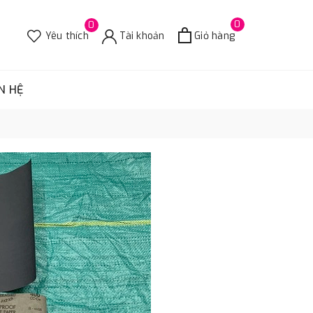
0
0
Yêu thích
Tài khoản
Giỏ hàng
N HỆ