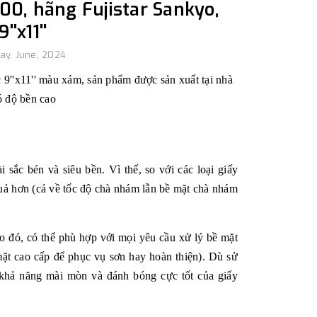
00, hãng Fujistar Sankyo,
''x11''
ay, June, 2024
 9''x11'' màu xám, sản phẩm được sản xuất tại nhà
ó độ bền cao
 sắc bén và siêu bền. Vì thế, so với các loại giấy
uả hơn (cả về tốc độ chà nhám lẫn bề mặt chà nhám
 đó, có thể phù hợp với mọi yêu cầu xử lý bề mặt
mặt cao cấp để phục vụ sơn hay hoàn thiện). Dù sử
khả năng mài mòn và đánh bóng cực tốt của giấy