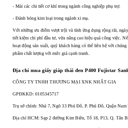
- Mài các chi tiết cơ khí trong ngành công nghiệp phụ trợ.
- Đánh bóng kim loại trong ngành xi mạ.
Với những ưu điểm vượt trội và tính ứng dụng rộng rãi, ng
tiết kiệm chi phí đầu tư, vừa nâng cao hiệu quả công việc.
hoạt động sản xuất, quý khách hàng có thể liên hệ với chúng
phẩm chất lượng với mức giá cạnh tranh.
Địa chỉ mua
giấy giáp thái đen P400 Fujistar San
CÔNG TY TNHH THƯƠNG MẠI XNK NHẤT GIA
GPĐKKD:
0105345717
Trụ sở chính: Nhà 7, Ngõ 33 Phú Đô, P. Phú Đô, Quận Nam
Địa chỉ HCM: Sạp 2 đường Kim Biên, Tổ 18, P13, Q. Tân B