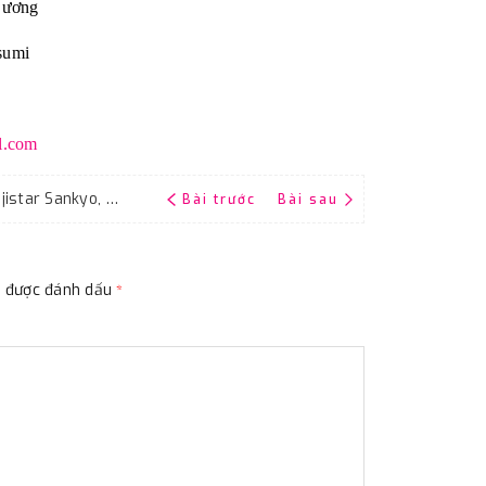
Dương
sumi
l.com
Giấy giáp thái đen, độ nhám P400, hãng Fujistar Sankyo, kích thước 9''x11''
Bài trước
Bài sau
ộc được đánh dấu
*