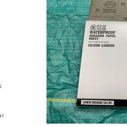
C
HẠT