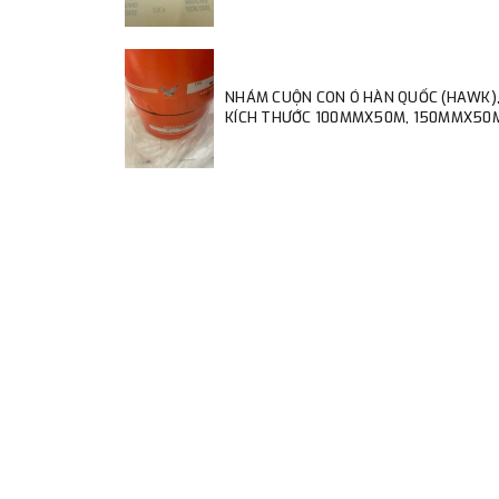
NHÁM CUỘN CON Ó HÀN QUỐC (HAWK)
KÍCH THƯỚC 100MMX50M, 150MMX50