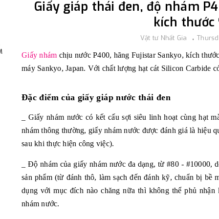
Giấy giáp thái đen, độ nhám P4
kích thước 9
Vật tư Nhất Gia
Thursd
,
M
Giấy nhám
chịu nước P400, hãng Fujistar Sankyo, kích thước
máy Sankyo, Japan. Với chất lượng hạt cát Silicon Carbide c
Đặc điểm của giấy giáp nước thái đen
_ Giấy nhám nước có kết cấu sợi siêu linh hoạt cùng hạt mài
nhám thông thường, giấy nhám nước được đánh giá là hiệu q
sau khi thực hiện công việc).
_ Độ nhám của giấy nhám nước đa dạng, từ #80 - #10000, do
sản phẩm (từ đánh thô, làm sạch đến đánh kỹ, chuẩn bị bề 
dụng với mục đích nào chăng nữa thì không thể phủ nhận 
nhám nước.