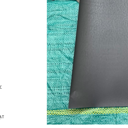
C
HẠT