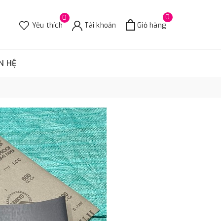
0
0
Yêu thích
Tài khoản
Giỏ hàng
N HỆ