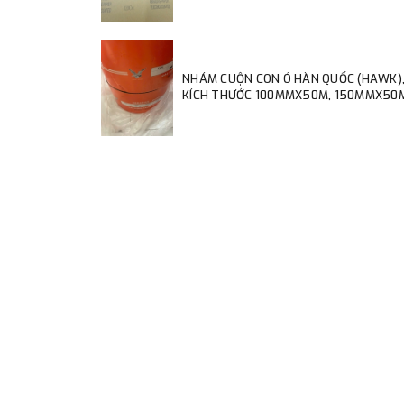
NHÁM CUỘN CON Ó HÀN QUỐC (HAWK)
KÍCH THƯỚC 100MMX50M, 150MMX50