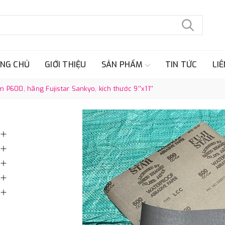
NG CHỦ
GIỚI THIỆU
SẢN PHẨM
TIN TỨC
LIÊ
 P600, hãng Fujistar Sankyo, kích thước 9''x11''