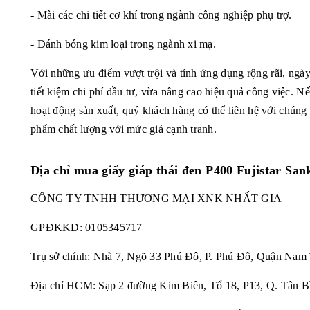
- Mài các chi tiết cơ khí trong ngành công nghiệp phụ trợ.
- Đánh bóng kim loại trong ngành xi mạ.
Với những ưu điểm vượt trội và tính ứng dụng rộng rãi, ng
tiết kiệm chi phí đầu tư, vừa nâng cao hiệu quả công việc.
hoạt động sản xuất, quý khách hàng có thể liên hệ với chúng
phẩm chất lượng với mức giá cạnh tranh.
Địa chỉ mua
giấy giáp thái đen P400 Fujistar San
CÔNG TY TNHH THƯƠNG MẠI XNK NHẤT GIA
GPĐKKD:
0105345717
Trụ sở chính: Nhà 7, Ngõ 33 Phú Đô, P. Phú Đô, Quận Nam
Địa chỉ HCM: Sạp 2 đường Kim Biên, Tổ 18, P13, Q. Tân B