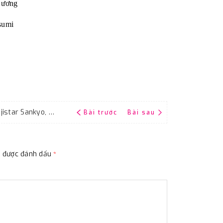
Dương
sumi
Giấy giáp thái đen, độ nhám P600, hãng Fujistar Sankyo, kích thước 9''x11''
Bài trước
Bài sau
ộc được đánh dấu
*