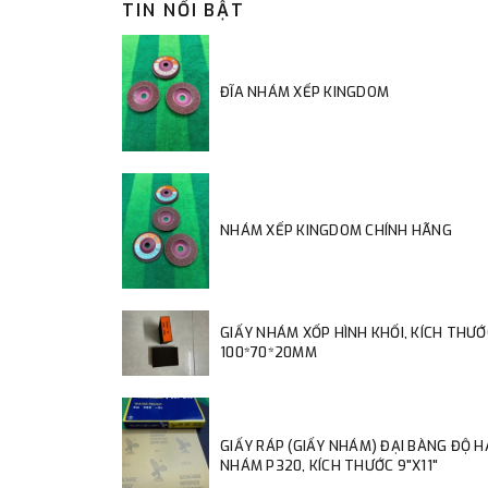
TIN NỔI BẬT
ĐĨA NHÁM XẾP KINGDOM
NHÁM XẾP KINGDOM CHÍNH HÃNG
GIẤY NHÁM XỐP HÌNH KHỐI, KÍCH THƯỚ
100*70*20MM
GIẤY RÁP (GIẤY NHÁM) ĐẠI BÀNG ĐỘ 
NHÁM P320, KÍCH THƯỚC 9"X11"