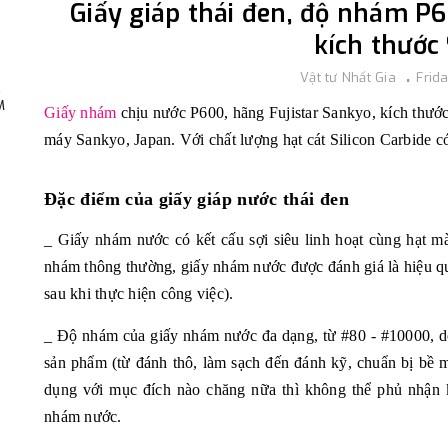
Giấy giáp thái đen, độ nhám P6
kích thước 9
Vật tư Nhất Gia
Frida
,
M
Giấy nhám
chịu nước P600, hãng Fujistar Sankyo, kích thước
máy Sankyo, Japan. Với chất lượng hạt cát Silicon Carbide c
Đặc điểm của giấy giáp nước thái đen
_ Giấy nhám nước có kết cấu sợi siêu linh hoạt cùng hạt mài
nhám thông thường, giấy nhám nước được đánh giá là hiệu q
sau khi thực hiện công việc).
_ Độ nhám của giấy nhám nước đa dạng, từ #80 - #10000, do
sản phẩm (từ đánh thô, làm sạch đến đánh kỹ, chuẩn bị bề 
dụng với mục đích nào chăng nữa thì không thể phủ nhận 
nhám nước.