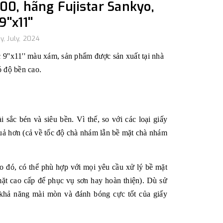
00, hãng Fujistar Sankyo,
''x11''
y, July, 2024
 9''x11'' màu xám, sản phẩm được sản xuất tại nhà
ó độ bền cao.
 sắc bén và siêu bền. Vì thế, so với các loại giấy
uả hơn (cả về tốc độ chà nhám lẫn bề mặt chà nhám
 đó, có thể phù hợp với mọi yêu cầu xử lý bề mặt
mặt cao cấp để phục vụ sơn hay hoàn thiện). Dù sử
khả năng mài mòn và đánh bóng cực tốt của giấy