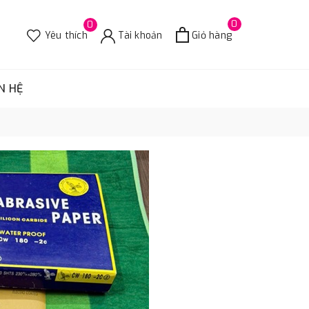
0
0
Yêu thích
Tài khoản
Giỏ hàng
N HỆ