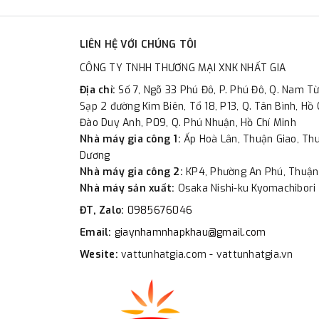
LIÊN HỆ VỚI CHÚNG TÔI
CÔNG TY TNHH THƯƠNG MẠI XNK NHẤT GIA
Địa chỉ:
Số 7, Ngõ 33 Phú Đô, P. Phú Đô, Q. Nam Từ
Sạp 2 đường Kim Biên, Tổ 18, P13, Q. Tân Bình, Hồ 
Đào Duy Anh, P09, Q. Phú Nhuận, Hồ Chí Minh
Nhà máy gia công 1:
Ấp Hoà Lân, Thuận Giao, Thu
Dương
Nhà máy gia công 2:
KP4, Phường An Phú, Thuận
Nhà máy sản xuất:
Osaka Nishi-ku Kyomachibori 
ĐT, Zalo:
0985676046
Email:
giaynhamnhapkhau@gmail.com
Wesite:
vattunhatgia.com - vattunhatgia.vn