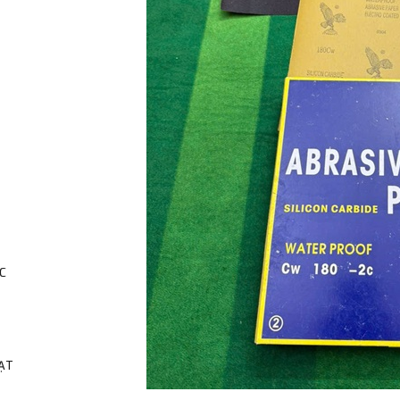
C
HẠT