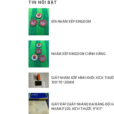
TIN NỔI BẬT
ĐĨA NHÁM XẾP KINGDOM
NHÁM XẾP KINGDOM CHÍNH HÃNG
GIẤY NHÁM XỐP HÌNH KHỐI, KÍCH THƯỚ
100*70*20MM
GIẤY RÁP (GIẤY NHÁM) ĐẠI BÀNG ĐỘ 
NHÁM P320, KÍCH THƯỚC 9"X11"