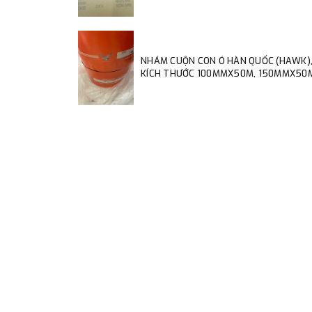
NHÁM CUỘN CON Ó HÀN QUỐC (HAWK)
KÍCH THƯỚC 100MMX50M, 150MMX50