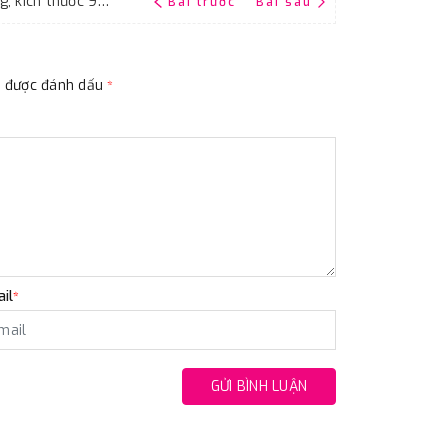
Giấy giáp thô, độ nhám P180, hãng Đại Bàng, kích thước 9''x11'' (Tờ A4)
Bài trước
Bài sau
ộc được đánh dấu
*
il
*
GỬI BÌNH LUẬN