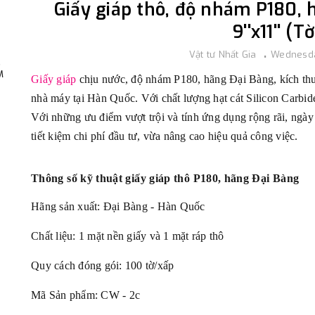
Giấy giáp thô, độ nhám P180, 
9''x11'' (T
Vật tư Nhất Gia
Wednesda
,
M
Giấy giáp
chịu nước, độ nhám P180, hãng Đại Bàng, kích thướ
nhà máy tại Hàn Quốc. Với chất lượng hạt cát Silicon Carbid
Với những ưu điểm vượt trội và tính ứng dụng rộng rãi, ngà
tiết kiệm chi phí đầu tư, vừa nâng cao hiệu quả công việc.
Thông số kỹ thuật
giấy giáp thô P180, hãng Đại Bàng
Hãng sản xuất: Đại Bàng - Hàn Quốc
Chất liệu: 1 mặt nền giấy và 1 mặt ráp thô
Quy cách đóng gói: 100 tờ/xấp
Mã Sản phẩm: CW - 2c