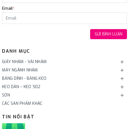
Email
*
GỬI BÌNH LUẬN
DANH MỤC
GIẤY NHÁM - VẢI NHÁM
MÁY NGÀNH NHÁM
BĂNG DÍNH - BĂNG KEO
KEO DÁN – KEO 502
SƠN
CÁC SẢN PHẨM KHÁC
TIN NỔI BẬT