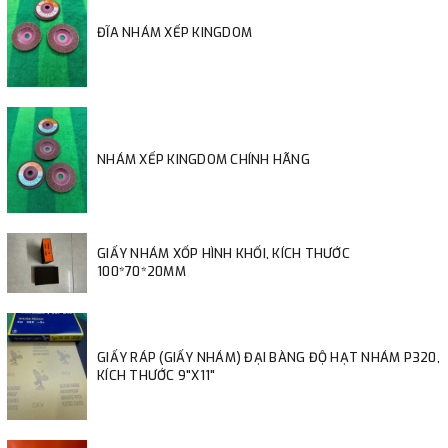
ĐĨA NHÁM XẾP KINGDOM
NHÁM XẾP KINGDOM CHÍNH HÃNG
GIẤY NHÁM XỐP HÌNH KHỐI, KÍCH THƯỚC
100*70*20MM
GIẤY RÁP (GIẤY NHÁM) ĐẠI BÀNG ĐỘ HẠT NHÁM P320,
KÍCH THƯỚC 9"X11"