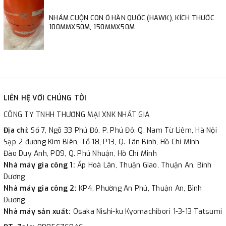
NHÁM CUỘN CON Ó HÀN QUỐC (HAWK), KÍCH THƯỚC
100MMX50M, 150MMX50M
LIÊN HỆ VỚI CHÚNG TÔI
CÔNG TY TNHH THƯƠNG MẠI XNK NHẤT GIA
Địa chỉ:
Số 7, Ngõ 33 Phú Đô, P. Phú Đô, Q. Nam Từ Liêm, Hà Nội
Sạp 2 đường Kim Biên, Tổ 18, P13, Q. Tân Bình, Hồ Chí Minh
Đào Duy Anh, P09, Q. Phú Nhuận, Hồ Chí Minh
Nhà máy gia công 1:
Ấp Hoà Lân, Thuận Giao, Thuận An, Bình
Dương
Nhà máy gia công 2:
KP4, Phường An Phú, Thuận An, Bình
Dương
Nhà máy sản xuất:
Osaka Nishi-ku Kyomachibori 1-3-13 Tatsumi