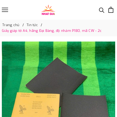
Trang chủ
Tin tức
Giấy giáp tờ A4, hãng Đại Bàng, độ nhám P180, mã CW - 2c