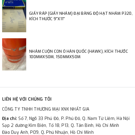
GIẤY RÁP (GIẤY NHÁM) ĐẠI BÀNG ĐỘ HẠT NHÁM P320,
KÍCH THƯỚC 9"X11"
NHÁM CUỘN CON Ó HÀN QUỐC (HAWK), KÍCH THƯỚC
100MMX50M, 150MMX50M
LIÊN HỆ VỚI CHÚNG TÔI
CÔNG TY TNHH THƯƠNG MẠI XNK NHẤT GIA
Địa chỉ:
Số 7, Ngõ 33 Phú Đô, P. Phú Đô, Q. Nam Từ Liêm, Hà Nội
Sạp 2 đường Kim Biên, Tổ 18, P13, Q. Tân Bình, Hồ Chí Minh
Đào Duy Anh, P09, Q. Phú Nhuận, Hồ Chí Minh