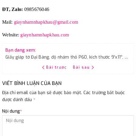
ĐT, Zalo:
0985676046
Mail:
giaynhamnhapkhau@gmail.com
Website:
giaynhamnhapkhau.com
Bạn đang xem:
Giấy giáp tờ Đại Bàng, độ nhám thô P60, kích thước 9'x11'', màu vàng
Bài trước
Bài sau
VIẾT BÌNH LUẬN CỦA BẠN
Địa chỉ email của bạn sẽ được bảo mật. Các trường bắt buộc
được đánh dấu
*
Nội dung
*