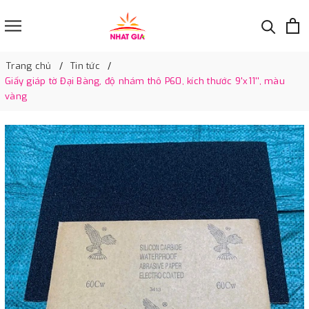
Trang chủ
Tin tức
Giấy giáp tờ Đại Bàng, độ nhám thô P60, kích thước 9'x11'', màu
vàng