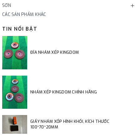
SƠN
CÁC SẢN PHẨM KHÁC
TIN NỔI BẬT
ĐĨA NHÁM XẾP KINGDOM
NHÁM XẾP KINGDOM CHÍNH HÃNG
GIẤY NHÁM XỐP HÌNH KHỐI, KÍCH THƯỚC
100*70*20MM