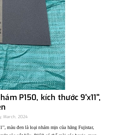
hám P150, kích thước 9'x11'',
en
, March, 2024
1'', màu đen là loại nhám mịn của hãng Fujistar,