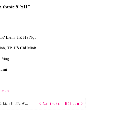
 thước 9''x11''
 Từ Liêm, TP. Hà Nội
ình, TP. Hồ Chí Minh
Dương
sumi
l.com
Giấy giáp tờ Fujistar Sankyo, độ nhám P150, kích thước 9'x11'', màu đen
Bài trước
Bài sau