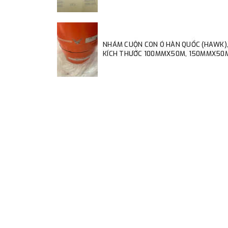
NHÁM CUỘN CON Ó HÀN QUỐC (HAWK)
KÍCH THƯỚC 100MMX50M, 150MMX50