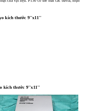
mặt của vật liệu. P150 có thể mài các bavia, mụn
yo kích thước 9''x11''
 kích thước 9''x11''