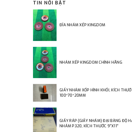
TIN NỔI BẬT
ĐĨA NHÁM XẾP KINGDOM
NHÁM XẾP KINGDOM CHÍNH HÃNG
GIẤY NHÁM XỐP HÌNH KHỐI, KÍCH THƯỚ
100*70*20MM
GIẤY RÁP (GIẤY NHÁM) ĐẠI BÀNG ĐỘ 
NHÁM P320, KÍCH THƯỚC 9"X11"