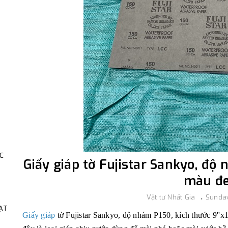
C
Giấy giáp tờ Fujistar Sankyo, độ n
màu đ
Vật tư Nhất Gia
Sunday
HẠT
Giấy giáp
tờ Fujistar Sankyo, độ nhám P150, kích thước 9''x1