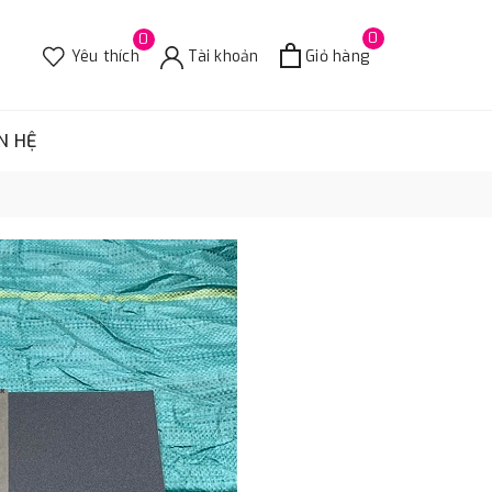
0
0
Yêu thích
Tài khoản
Giỏ hàng
N HỆ