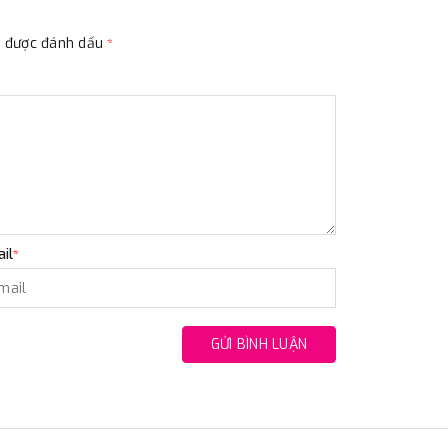
ộc được đánh dấu
*
il
*
GỬI BÌNH LUẬN