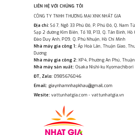
LIÊN HỆ VỚI CHÚNG TÔI
CÔNG TY TNHH THƯƠNG MẠI XNK NHẤT GIA
Địa chỉ:
Số 7, Ngõ 33 Phú Đô, P. Phú Đô, Q. Nam Từ
Sạp 2 đường Kim Biên, Tổ 18, P13, Q. Tân Bình, Hồ 
Đào Duy Anh, P09, Q. Phú Nhuận, Hồ Chí Minh
Nhà máy gia công 1:
Ấp Hoà Lân, Thuận Giao, Thu
Dương
Nhà máy gia công 2:
KP4, Phường An Phú, Thuận
Nhà máy sản xuất:
Osaka Nishi-ku Kyomachibori 
ĐT, Zalo:
0985676046
Email:
giaynhamnhapkhau@gmail.com
Wesite:
vattunhatgia.com - vattunhatgia.vn