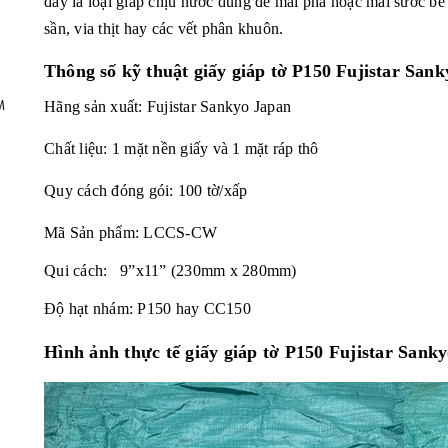
đây là loại giáp chịu nước dùng để mài phá hoặc mài sước bề 
sần, via thịt hay các vết phân khuôn.
Thông số kỹ thuật
giấy giáp tờ P150 Fujistar Sank
,
M
Hãng sản xuất:
Fujistar Sankyo
Japan
Chất liệu: 1 mặt nền giấy và 1 mặt ráp thô
Quy cách đóng gói: 100 tờ/xấp
Mã Sản phẩm:
LCCS-CW
Qui cách: 9”x11” (230mm x 280mm)
Độ hạt nhám: P150 hay CC150
Hình ảnh thực tế giấy giáp tờ P150 Fujistar Sankyo