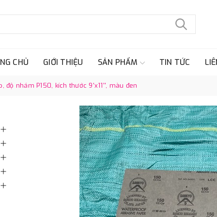
NG CHỦ
GIỚI THIỆU
SẢN PHẨM
TIN TỨC
LIÊ
yo, độ nhám P150, kích thước 9'x11'', màu đen