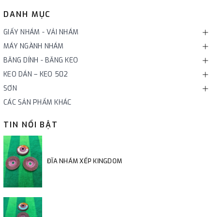
DANH MỤC
GIẤY NHÁM - VẢI NHÁM
MÁY NGÀNH NHÁM
BĂNG DÍNH - BĂNG KEO
KEO DÁN – KEO 502
SƠN
CÁC SẢN PHẨM KHÁC
TIN NỔI BẬT
ĐĨA NHÁM XẾP KINGDOM