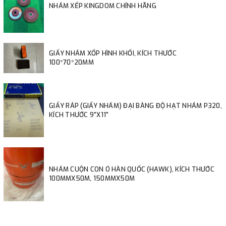
NHÁM XẾP KINGDOM CHÍNH HÃNG
GIẤY NHÁM XỐP HÌNH KHỐI, KÍCH THƯỚC
100*70*20MM
GIẤY RÁP (GIẤY NHÁM) ĐẠI BÀNG ĐỘ HẠT NHÁM P320,
KÍCH THƯỚC 9"X11"
NHÁM CUỘN CON Ó HÀN QUỐC (HAWK), KÍCH THƯỚC
100MMX50M, 150MMX50M