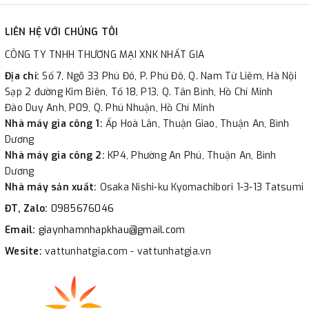
LIÊN HỆ VỚI CHÚNG TÔI
CÔNG TY TNHH THƯƠNG MẠI XNK NHẤT GIA
Địa chỉ:
Số 7, Ngõ 33 Phú Đô, P. Phú Đô, Q. Nam Từ Liêm, Hà Nội
Sạp 2 đường Kim Biên, Tổ 18, P13, Q. Tân Bình, Hồ Chí Minh
Đào Duy Anh, P09, Q. Phú Nhuận, Hồ Chí Minh
Nhà máy gia công 1:
Ấp Hoà Lân, Thuận Giao, Thuận An, Bình
Dương
Nhà máy gia công 2:
KP4, Phường An Phú, Thuận An, Bình
Dương
Nhà máy sản xuất:
Osaka Nishi-ku Kyomachibori 1-3-13 Tatsumi
ĐT, Zalo:
0985676046
Email:
giaynhamnhapkhau@gmail.com
Wesite:
vattunhatgia.com - vattunhatgia.vn