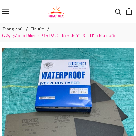
Trang chủ
Tin tức
Giấy giáp tờ Riken CP35 P220, kích thước 9''x11'', chịu nước