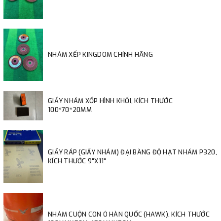
NHÁM XẾP KINGDOM CHÍNH HÃNG
GIẤY NHÁM XỐP HÌNH KHỐI, KÍCH THƯỚC
100*70*20MM
GIẤY RÁP (GIẤY NHÁM) ĐẠI BÀNG ĐỘ HẠT NHÁM P320,
KÍCH THƯỚC 9"X11"
NHÁM CUỘN CON Ó HÀN QUỐC (HAWK), KÍCH THƯỚC