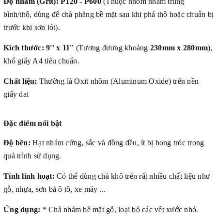
Độ nhám (Grit):
P120 - P600
(Thuộc nhóm nhám trung
bình/thô, dùng để chà phẳng bề mặt sau khi phá thô hoặc chuẩn bị
trước khi sơn lót).
Kích thước:
9'' x 11''
(Tương đương khoảng
230mm x 280mm
),
khổ giấy A4 tiêu chuẩn.
Chất liệu:
Thường là Oxit nhôm (Aluminum Oxide) trên nền
giấy dai
Đặc điểm nổi bật
Độ bền:
Hạt nhám cứng, sắc và đồng đều, ít bị bong tróc trong
quá trình sử dụng.
Tính linh hoạt:
Có thể dùng chà khô trên rất nhiều chất liệu như
gỗ, nhựa, sơn bả ô tô, xe máy ...
Ứng dụng:
* Chà nhám bề mặt gỗ, loại bỏ các vết xước nhỏ.