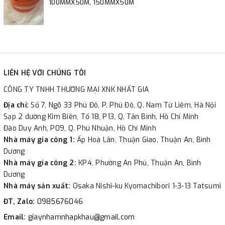
100MMX50M, 150MMX50M
LIÊN HỆ VỚI CHÚNG TÔI
CÔNG TY TNHH THƯƠNG MẠI XNK NHẤT GIA
Địa chỉ:
Số 7, Ngõ 33 Phú Đô, P. Phú Đô, Q. Nam Từ Liêm, Hà Nội
Sạp 2 đường Kim Biên, Tổ 18, P13, Q. Tân Bình, Hồ Chí Minh
Đào Duy Anh, P09, Q. Phú Nhuận, Hồ Chí Minh
Nhà máy gia công 1:
Ấp Hoà Lân, Thuận Giao, Thuận An, Bình
Dương
Nhà máy gia công 2:
KP4, Phường An Phú, Thuận An, Bình
Dương
Nhà máy sản xuất:
Osaka Nishi-ku Kyomachibori 1-3-13 Tatsumi
ĐT, Zalo:
0985676046
Email:
giaynhamnhapkhau@gmail.com