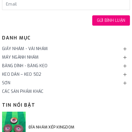
GỬI BÌNH LUẬN
DANH MỤC
GIẤY NHÁM - VẢI NHÁM
MÁY NGÀNH NHÁM
BĂNG DÍNH - BĂNG KEO
KEO DÁN – KEO 502
SƠN
CÁC SẢN PHẨM KHÁC
TIN NỔI BẬT
ĐĨA NHÁM XẾP KINGDOM