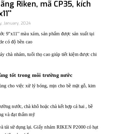
ãng Riken, mã CP35, kích
11''
y, January, 2024
c 9''x11'' màu xám, sản phẩm được sản xuất tại
ide có
độ bền cao
áy chà nhám, tuổi thọ cao giúp tiết kiệm được chi
ng tốt trong môi trường nước
g cho việc xử lý bóng, mịn cho bề mặt gỗ, kim
rường nước
, chà khô hoặc chà kết hợp cả hai
, bề
ng và đạt thẩm mỹ
à tái sử dụng lại.
Giấy nhám RIKEN
P2000
có hạt