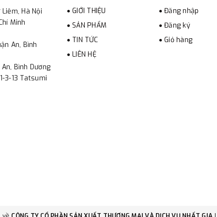
GIỚI THIỆU
Đăng nhập
 Liêm, Hà Nội
Chí Minh
SẢN PHẨM
Đăng ký
TIN TỨC
Giỏ hàng
ận An, Bình
LIÊN HỆ
 An, Bình Dương
1-3-13 Tatsumi
c về
CÔNG TY CỔ PHẦN SẢN XUẤT THƯƠNG MẠI VÀ DỊCH VỤ NHẤT GIA
|