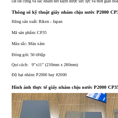
cát rất cứng và sắc nhằm tiết kiệm được sức lực và thời gian ho
Thông số kỹ thuật giấy nhám chịu nước P2000 C
Hãng sản xuất: Riken - Japan
Mã sản phẩm: CP35
Màu sắc: Màu xám
Đóng gói: 50 tờ/tập
Qui cách: 9”x11” (230mm x 280mm)
Độ hạt nhám: P2000 hay #2000
Hình ảnh thực tế giấy nhám chịu nước P2000 CP