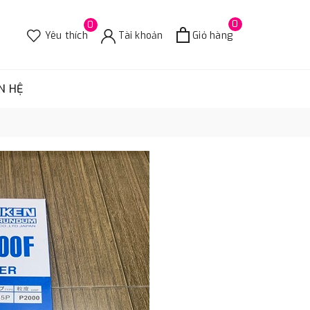
0
0
Yêu thích
Tài khoản
Giỏ hàng
N HỆ