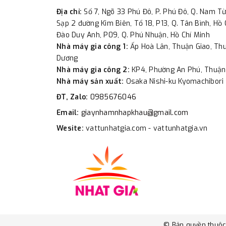
Địa chỉ:
Số 7, Ngõ 33 Phú Đô, P. Phú Đô, Q. Nam Từ
Sạp 2 đường Kim Biên, Tổ 18, P13, Q. Tân Bình, Hồ 
Đào Duy Anh, P09, Q. Phú Nhuận, Hồ Chí Minh
Nhà máy gia công 1:
Ấp Hoà Lân, Thuận Giao, Thu
Dương
Nhà máy gia công 2:
KP4, Phường An Phú, Thuận
Nhà máy sản xuất:
Osaka Nishi-ku Kyomachibori 
ĐT, Zalo:
0985676046
Email:
giaynhamnhapkhau@gmail.com
Wesite:
vattunhatgia.com - vattunhatgia.vn
© Bản quyền thuộ