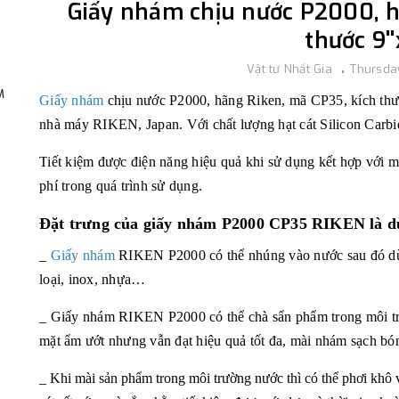
Giấy nhám chịu nước P2000, h
thước 9''x
Vật tư Nhất Gia
Thursda
,
M
Giấy nhám
chịu nước P2000, hãng Riken, mã CP35, kích thướ
nhà máy RIKEN, Japan. Với chất lượng hạt cát
Silicon Carb
T
iết kiệm được điện năng hiệu quả khi sử dụng kết hợp với m
phí trong quá trình sử dụng.
Đặt trưng của giấy nhám P2000 CP35 RIKEN là dù
_
Giấy nhám
RIKEN P2000 có thể nhúng vào nước sau đó dùn
loại, inox, nhựa…
_ Giấy nhám RIKEN P2000 có thể chà sẩn phẩm trong môi t
mặt ẩm ướt nhưng vẫn đạt hiệu quả tốt đa, mài nhám sạch bó
_ Khi mài sản phẩm trong môi trường nước thì có thể phơi khô v