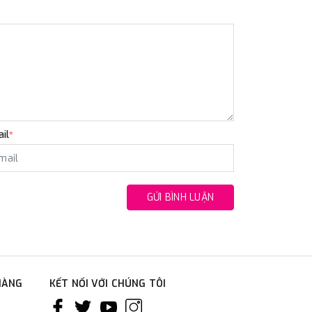
il
*
GỬI BÌNH LUẬN
HÀNG
KẾT NỐI VỚI CHÚNG TÔI