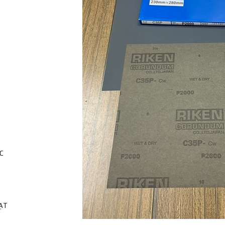
C
HẠT