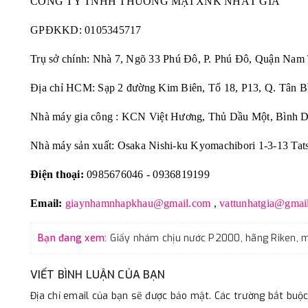
CÔNG TY TNHH THƯƠNG MẠI XNK NHẤT GIA
GPĐKKD:
0105345717
Trụ sở chính: Nhà 7, Ngõ 33 Phú Đô, P. Phú Đô, Quận Nam
Địa chỉ HCM: Sạp 2 đường Kim Biên, Tổ 18, P13, Q. Tân B
Nhà máy gia công : KCN Việt Hương, Thủ Dầu Một, Bình 
Nhà máy sản xuất: Osaka Nishi-ku Kyomachibori 1-3-13 Tat
Điện thoại:
0985676046 - 0936819199
Email:
giaynhamnhapkhau@gmail.com
,
vattunhatgia@gmai
Bạn đang xem:
VIẾT BÌNH LUẬN CỦA BẠN
Địa chỉ email của bạn sẽ được bảo mật. Các trường bắt bu