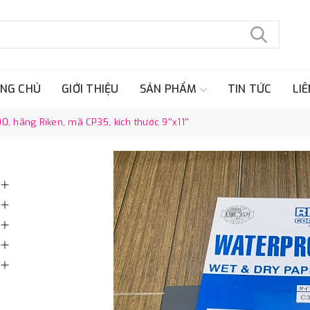
NG CHỦ
GIỚI THIỆU
SẢN PHẨM
TIN TỨC
LIÊ
, hãng Riken, mã CP35, kích thước 9''x11''