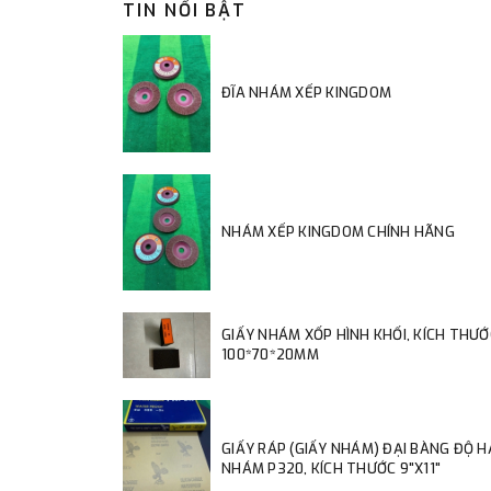
TIN NỔI BẬT
ĐĨA NHÁM XẾP KINGDOM
NHÁM XẾP KINGDOM CHÍNH HÃNG
GIẤY NHÁM XỐP HÌNH KHỐI, KÍCH THƯỚ
100*70*20MM
GIẤY RÁP (GIẤY NHÁM) ĐẠI BÀNG ĐỘ 
NHÁM P320, KÍCH THƯỚC 9"X11"