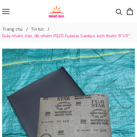
Trang chủ
Tin tức
Giấy nhám mịn, độ nhám P320 Fujistar Sankyo, kích thước 9''x11''