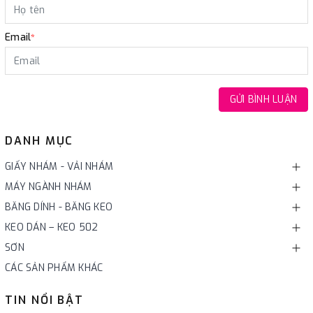
Email
*
GỬI BÌNH LUẬN
DANH MỤC
GIẤY NHÁM - VẢI NHÁM
MÁY NGÀNH NHÁM
BĂNG DÍNH - BĂNG KEO
KEO DÁN – KEO 502
SƠN
CÁC SẢN PHẨM KHÁC
TIN NỔI BẬT