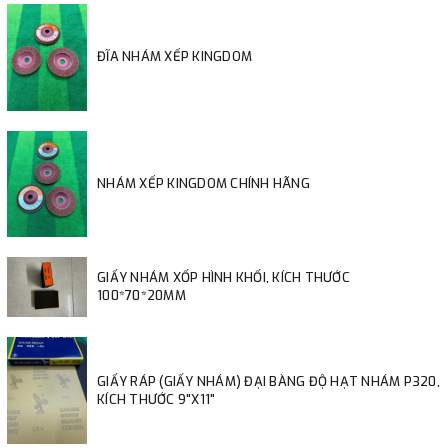
ĐĨA NHÁM XẾP KINGDOM
NHÁM XẾP KINGDOM CHÍNH HÃNG
GIẤY NHÁM XỐP HÌNH KHỐI, KÍCH THƯỚC
100*70*20MM
GIẤY RÁP (GIẤY NHÁM) ĐẠI BÀNG ĐỘ HẠT NHÁM P320,
KÍCH THƯỚC 9"X11"