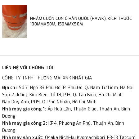
NHÁM CUỘN CON Ó HÀN QUỐC (HAWK), KÍCH THƯỚC
100MMX50M, 150MMX50M
LIÊN HỆ VỚI CHÚNG TÔI
CÔNG TY TNHH THƯƠNG MẠI XNK NHẤT GIA
Địa chỉ:
Số 7, Ngõ 33 Phú Đô, P. Phú Đô, Q. Nam Từ Liêm, Hà Nội
Sạp 2 đường Kim Biên, Tổ 18, P13, Q. Tân Bình, Hồ Chí Minh
Đào Duy Anh, P09, Q. Phú Nhuận, Hồ Chí Minh
Nhà máy gia công 1:
Ấp Hoà Lân, Thuận Giao, Thuận An, Bình
Dương
Nhà máy gia công 2:
KP4, Phường An Phú, Thuận An, Bình
Dương
Nhà máy sản xuất:
Osaka Nishi-ku Kyomachibori 1-3-13 Tatsumi