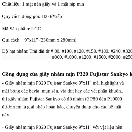
Chất liệu: 1 mặt nền giấy và 1 mặt ráp mịn
Quy cách đóng gói: 100 tờ/xấp
Mã Sản phẩm: LCC
Qui cách: 9”x11” (230mm x 280mm)
Độ hạt nhám:
Trải dài từ # 80, #100, #120, #150, #180, #240, #32
#800, #1000, #1200, #1500, #2000, #2500,
Công dụng của
giấy nhám mịn P320 Fujistar Sankyo kí
- Giấy nhám mịn P320 Fujistar Sankyo
9''x11''
mài
highlight và
mài bóng
các bavia, mụn sần, via thịt hay các vết phân khuôn...
thì giấy nhám Fujistar Sankyo có độ nhám từ P80 đến P10000
được xem là giải pháp hoàn hảo, chuyên dụng cho các bề mặt
này.
- Giấy nhám mịn P320 Fujistar Sankyo
9''x11''
với vật liệu nền