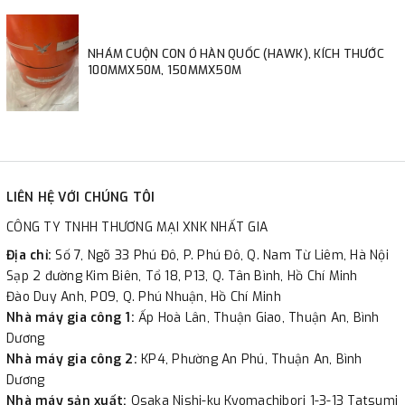
NHÁM CUỘN CON Ó HÀN QUỐC (HAWK), KÍCH THƯỚC
100MMX50M, 150MMX50M
LIÊN HỆ VỚI CHÚNG TÔI
CÔNG TY TNHH THƯƠNG MẠI XNK NHẤT GIA
Địa chỉ:
Số 7, Ngõ 33 Phú Đô, P. Phú Đô, Q. Nam Từ Liêm, Hà Nội
Sạp 2 đường Kim Biên, Tổ 18, P13, Q. Tân Bình, Hồ Chí Minh
Đào Duy Anh, P09, Q. Phú Nhuận, Hồ Chí Minh
Nhà máy gia công 1:
Ấp Hoà Lân, Thuận Giao, Thuận An, Bình
Dương
Nhà máy gia công 2:
KP4, Phường An Phú, Thuận An, Bình
Dương
Nhà máy sản xuất:
Osaka Nishi-ku Kyomachibori 1-3-13 Tatsumi