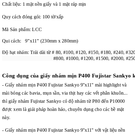
Chất liệu: 1 mặt nền giấy và 1 mặt ráp mịn
Quy cách đóng gói: 100 tờ/xấp
Mã Sản phẩm: LCC
Qui cách: 9”x11” (230mm x 280mm)
Độ hạt nhám:
Trải dài từ # 80, #100, #120, #150, #180, #240, #32
#800, #1000, #1200, #1500, #2000, #2500,
Công dụng của
giấy nhám mịn P400 Fujistar Sankyo kí
- Giấy nhám mịn P400 Fujistar Sankyo
9''x11''
mài
highlight và
mài bóng
các bavia, mụn sần, via thịt hay các vết phân khuôn...
thì giấy nhám Fujistar Sankyo có độ nhám từ P80 đến P10000
được xem là giải pháp hoàn hảo, chuyên dụng cho các bề mặt
này.
- Giấy nhám mịn P400 Fujistar Sankyo
9''x11''
với vật liệu nền