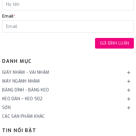
Email
*
GỬI BÌNH LUẬN
DANH MỤC
GIẤY NHÁM - VẢI NHÁM
MÁY NGÀNH NHÁM
BĂNG DÍNH - BĂNG KEO
KEO DÁN – KEO 502
SƠN
CÁC SẢN PHẨM KHÁC
TIN NỔI BẬT