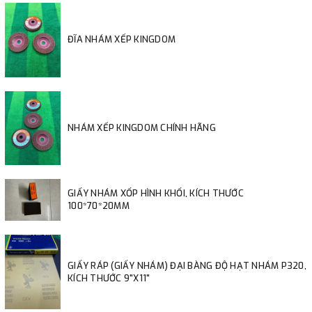
ĐĨA NHÁM XẾP KINGDOM
NHÁM XẾP KINGDOM CHÍNH HÃNG
GIẤY NHÁM XỐP HÌNH KHỐI, KÍCH THƯỚC
100*70*20MM
GIẤY RÁP (GIẤY NHÁM) ĐẠI BÀNG ĐỘ HẠT NHÁM P320,
KÍCH THƯỚC 9"X11"