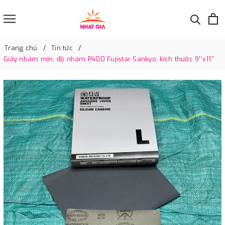
Trang chủ
Tin tức
Giấy nhám mịn, độ nhám P400 Fujistar Sankyo, kích thước 9''x11''