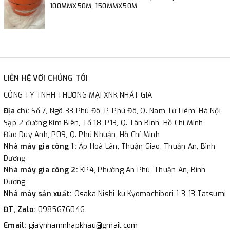
100MMX50M, 150MMX50M
LIÊN HỆ VỚI CHÚNG TÔI
CÔNG TY TNHH THƯƠNG MẠI XNK NHẤT GIA
Địa chỉ:
Số 7, Ngõ 33 Phú Đô, P. Phú Đô, Q. Nam Từ Liêm, Hà Nội
Sạp 2 đường Kim Biên, Tổ 18, P13, Q. Tân Bình, Hồ Chí Minh
Đào Duy Anh, P09, Q. Phú Nhuận, Hồ Chí Minh
Nhà máy gia công 1:
Ấp Hoà Lân, Thuận Giao, Thuận An, Bình
Dương
Nhà máy gia công 2:
KP4, Phường An Phú, Thuận An, Bình
Dương
Nhà máy sản xuất:
Osaka Nishi-ku Kyomachibori 1-3-13 Tatsumi
ĐT, Zalo:
0985676046
Email:
giaynhamnhapkhau@gmail.com