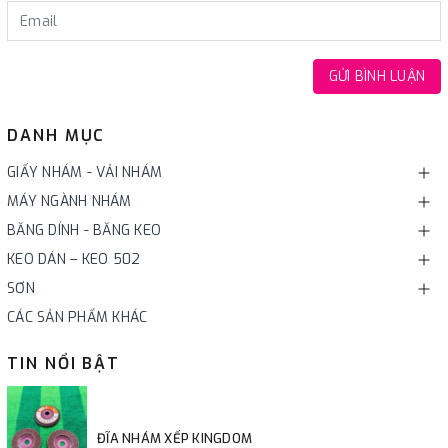
GỬI BÌNH LUẬN
DANH MỤC
GIẤY NHÁM - VẢI NHÁM
MÁY NGÀNH NHÁM
BĂNG DÍNH - BĂNG KEO
KEO DÁN – KEO 502
SƠN
CÁC SẢN PHẨM KHÁC
TIN NỔI BẬT
ĐĨA NHÁM XẾP KINGDOM