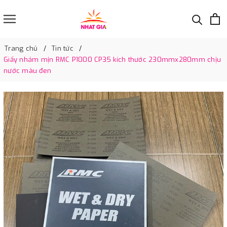
Trang chủ
Tin tức
Giấy nhám mịn RMC P1000 CP35 kích thước 230mmx280mm chịu
nước màu đen