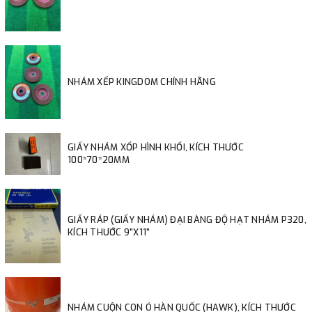
NHÁM XẾP KINGDOM CHÍNH HÃNG
GIẤY NHÁM XỐP HÌNH KHỐI, KÍCH THƯỚC
100*70*20MM
GIẤY RÁP (GIẤY NHÁM) ĐẠI BÀNG ĐỘ HẠT NHÁM P320,
KÍCH THƯỚC 9"X11"
NHÁM CUỘN CON Ó HÀN QUỐC (HAWK), KÍCH THƯỚC