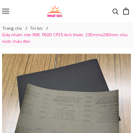
Trang chủ
Tin tức
Giấy nhám mịn RMC P600 CP35 kích thước 230mmx280mm chịu
nước màu đen