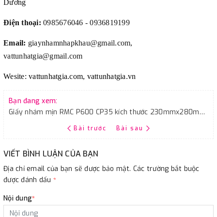
Dương
Điện thoại:
0985676046 - 0936819199
Email:
giaynhamnhapkhau@gmail.com,
vattunhatgia@gmail.com
Wesite: vattunhatgia.com, vattunhatgia.vn
Bạn đang xem:
Giấy nhám mịn RMC P600 CP35 kích thước 230mmx280mm chịu nước màu đen
Bài trước
Bài sau
VIẾT BÌNH LUẬN CỦA BẠN
Địa chỉ email của bạn sẽ được bảo mật. Các trường bắt buộc
được đánh dấu
*
Nội dung
*