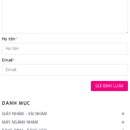
Họ tên
*
Email
*
GỬI BÌNH LUẬN
DANH MỤC
GIẤY NHÁM - VẢI NHÁM
MÁY NGÀNH NHÁM