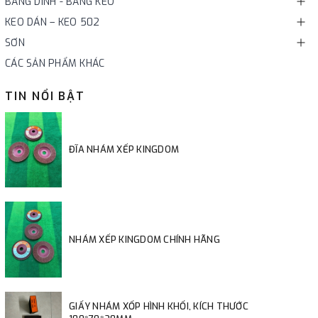
BĂNG DÍNH - BĂNG KEO
KEO DÁN – KEO 502
SƠN
CÁC SẢN PHẨM KHÁC
TIN NỔI BẬT
ĐĨA NHÁM XẾP KINGDOM
NHÁM XẾP KINGDOM CHÍNH HÃNG
GIẤY NHÁM XỐP HÌNH KHỐI, KÍCH THƯỚC