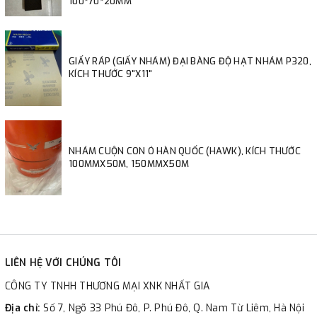
100*70*20MM
GIẤY RÁP (GIẤY NHÁM) ĐẠI BÀNG ĐỘ HẠT NHÁM P320,
KÍCH THƯỚC 9"X11"
NHÁM CUỘN CON Ó HÀN QUỐC (HAWK), KÍCH THƯỚC
100MMX50M, 150MMX50M
LIÊN HỆ VỚI CHÚNG TÔI
CÔNG TY TNHH THƯƠNG MẠI XNK NHẤT GIA
Địa chỉ:
Số 7, Ngõ 33 Phú Đô, P. Phú Đô, Q. Nam Từ Liêm, Hà Nội