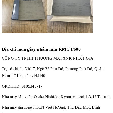
Địa chỉ mua giấy nhám mịn RMC P600
CÔNG TY TNHH THƯƠNG MẠI XNK NHẤT GIA
Trụ sở chính: Nhà 7, Ngõ 33 Phú Đô, Phường Phú Đô, Quận
Nam Từ Liêm, TP. Hà Nội.
GPĐKKD: 0105345717
Nhà máy sản xuất: Osaka Nishi-ku Kyomachibori 1-3-13 Tatsumi
Nhà máy gia công : KCN Việt Hương, Thủ Dầu Một, Bình