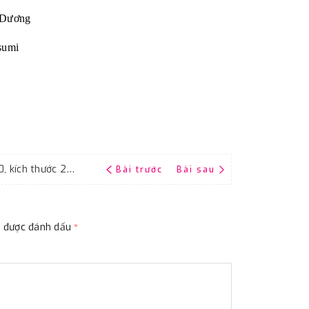
Dương
sumi
Giấy nhám P3000, giấy ráp siêu mịn P3000, kích thước 230mmx280mm (A4)
Bài trước
Bài sau
ộc được đánh dấu
*