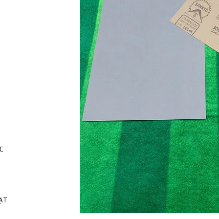
C
HẠT