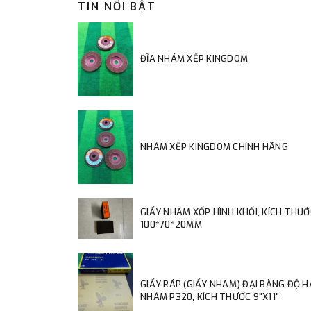
TIN NỔI BẬT
ĐĨA NHÁM XẾP KINGDOM
NHÁM XẾP KINGDOM CHÍNH HÃNG
GIẤY NHÁM XỐP HÌNH KHỐI, KÍCH THƯỚ
100*70*20MM
GIẤY RÁP (GIẤY NHÁM) ĐẠI BÀNG ĐỘ 
NHÁM P320, KÍCH THƯỚC 9"X11"