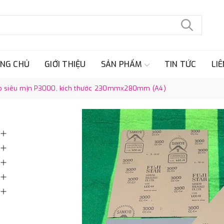
NG CHỦ
GIỚI THIỆU
SẢN PHẨM
TIN TỨC
LIÊ
áp siêu mịn P3000, kích thước 230mmx280mm (A4)