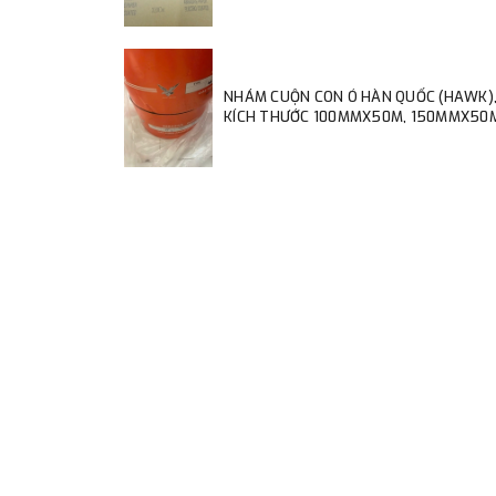
NHÁM CUỘN CON Ó HÀN QUỐC (HAWK)
KÍCH THƯỚC 100MMX50M, 150MMX50