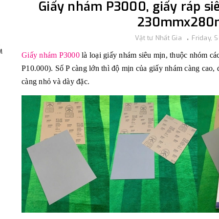
Giấy nhám P3000, giấy ráp si
230mmx280m
Vật tư Nhất Gia
Friday, 
,
M
Giấy nhám P3000
là loại giấy nhám siêu mịn, thuộc nhóm cá
P10.000). Số P càng lớn thì độ mịn của giấy nhám càng cao, đ
càng nhỏ và dày đặc.