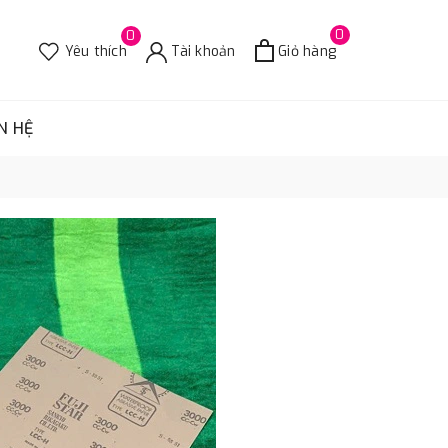
0
0
Yêu thích
Tài khoản
Giỏ hàng
N HỆ