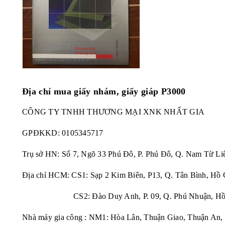
Địa chỉ mua giấy nhám,
giấy giáp P3000
CÔNG TY TNHH THƯƠNG MẠI XNK NHẤT GIA
GPĐKKD:
0105345717
Trụ sở HN: Số 7, Ngõ 33 Phú Đô, P. Phú Đô, Q. Nam Từ Li
Địa chỉ HCM: CS1: Sạp 2 Kim Biên, P13, Q. Tân Bình, Hồ 
CS2: Đào Duy Anh, P. 09, Q. Phú Nhuận, Hồ 
Nhà máy gia công : NM1: Hòa Lân, Thuận Giao, Thuận An,