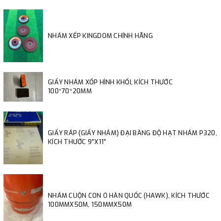
NHÁM XẾP KINGDOM CHÍNH HÃNG
GIẤY NHÁM XỐP HÌNH KHỐI, KÍCH THƯỚC
100*70*20MM
GIẤY RÁP (GIẤY NHÁM) ĐẠI BÀNG ĐỘ HẠT NHÁM P320,
KÍCH THƯỚC 9"X11"
NHÁM CUỘN CON Ó HÀN QUỐC (HAWK), KÍCH THƯỚC
100MMX50M, 150MMX50M