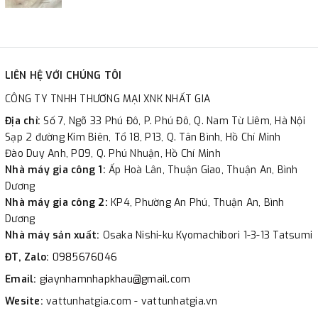
LIÊN HỆ VỚI CHÚNG TÔI
CÔNG TY TNHH THƯƠNG MẠI XNK NHẤT GIA
Địa chỉ:
Số 7, Ngõ 33 Phú Đô, P. Phú Đô, Q. Nam Từ Liêm, Hà Nội
Sạp 2 đường Kim Biên, Tổ 18, P13, Q. Tân Bình, Hồ Chí Minh
Đào Duy Anh, P09, Q. Phú Nhuận, Hồ Chí Minh
Nhà máy gia công 1:
Ấp Hoà Lân, Thuận Giao, Thuận An, Bình
Dương
Nhà máy gia công 2:
KP4, Phường An Phú, Thuận An, Bình
Dương
Nhà máy sản xuất:
Osaka Nishi-ku Kyomachibori 1-3-13 Tatsumi
ĐT, Zalo:
0985676046
Email:
giaynhamnhapkhau@gmail.com
Wesite:
vattunhatgia.com - vattunhatgia.vn