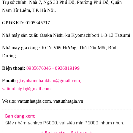
Trụ sở chính: Nhà 7, Ngõ 33 Phú Đô, Phường Phú Đô, Quận
Nam Từ Liêm, TP. Hà Nội.
GPĐKKD: 0105345717
Nhà máy sản xuất: Osaka Nishi-ku Kyomachibori 1-3-13 Tatsumi
Nhà máy gia công : KCN Việt Hương, Thủ Dầu Một, Bình
Dương
Điện thoại:
0985676046 - 0936819199
Email:
giaynhamnhapkhau@gmail.com,
vattunhatgia@gmail.com
Wesite: vattunhatgia.com, vattunhatgia.vn
Bạn đang xem:
Giấy nhám sankyo P6000, vải siêu mịn P6000, nhám nhung siêu P6000
Bài trước
Bài sau