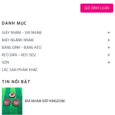
GỬI BÌNH LUẬN
DANH MỤC
GIẤY NHÁM - VẢI NHÁM
MÁY NGÀNH NHÁM
BĂNG DÍNH - BĂNG KEO
KEO DÁN – KEO 502
SƠN
CÁC SẢN PHẨM KHÁC
TIN NỔI BẬT
ĐĨA NHÁM XẾP KINGDOM