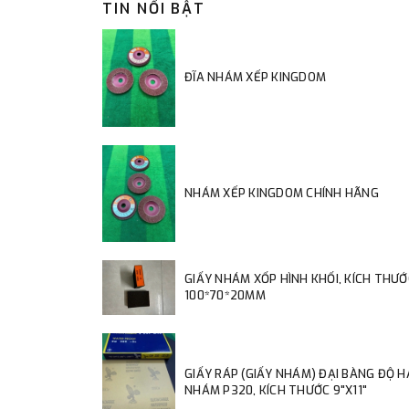
TIN NỔI BẬT
ĐĨA NHÁM XẾP KINGDOM
NHÁM XẾP KINGDOM CHÍNH HÃNG
GIẤY NHÁM XỐP HÌNH KHỐI, KÍCH THƯỚ
100*70*20MM
GIẤY RÁP (GIẤY NHÁM) ĐẠI BÀNG ĐỘ 
NHÁM P320, KÍCH THƯỚC 9"X11"