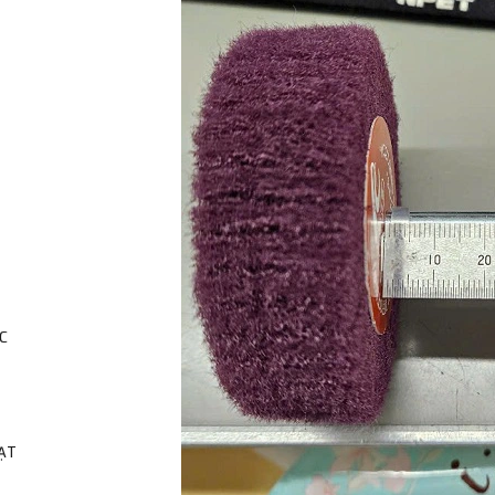
C
HẠT