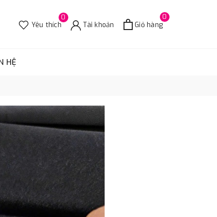
0
0
Yêu thích
Tài khoản
Giỏ hàng
N HỆ