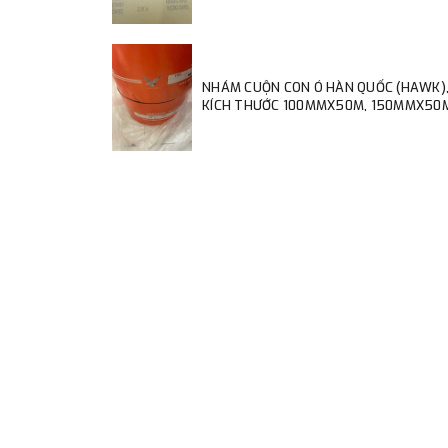
NHÁM CUỘN CON Ó HÀN QUỐC (HAWK)
KÍCH THƯỚC 100MMX50M, 150MMX50