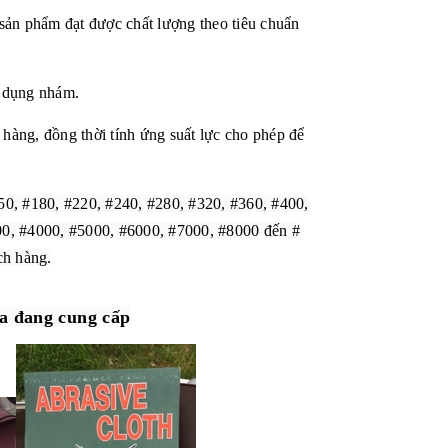
sản phẩm đạt được chất lượng theo tiêu chuẩn
ử dụng nhám.
 hàng, đồng thời tính ứng suất lực cho phép để
150, #180, #220, #240, #280, #320, #360, #400,
00, #4000, #5000, #6000, #7000, #8000 đến #
ch hàng.
ia đang cung cấp