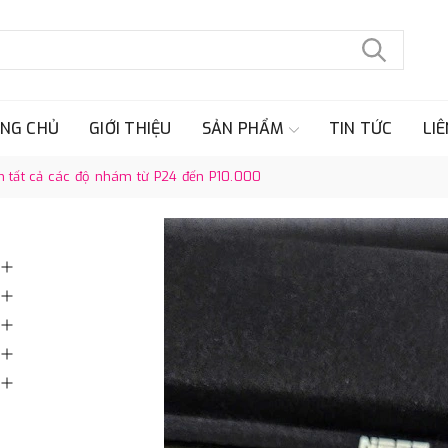
NG CHỦ
GIỚI THIỆU
SẢN PHẨM
TIN TỨC
LIÊ
 tất cả các độ nhám từ P24 đến P10.000