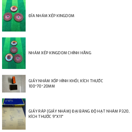
ĐĨA NHÁM XẾP KINGDOM
NHÁM XẾP KINGDOM CHÍNH HÃNG
GIẤY NHÁM XỐP HÌNH KHỐI, KÍCH THƯỚC
100*70*20MM
GIẤY RÁP (GIẤY NHÁM) ĐẠI BÀNG ĐỘ HẠT NHÁM P320,
KÍCH THƯỚC 9"X11"