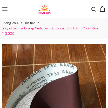
Trang chủ
Tin tức
Giấy nhám tại Quảng Ninh, bán tất cả các độ nhám từ P24 đến
P10.000