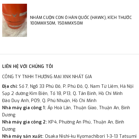
NHÁM CUỘN CON Ó HÀN QUỐC (HAWK), KÍCH THƯỚC
100MMX50M, 150MMX50M
LIÊN HỆ VỚI CHÚNG TÔI
CÔNG TY TNHH THƯƠNG MẠI XNK NHẤT GIA
Địa chỉ:
Số 7, Ngõ 33 Phú Đô, P. Phú Đô, Q. Nam Từ Liêm, Hà Nội
Sạp 2 đường Kim Biên, Tổ 18, P13, Q. Tân Bình, Hồ Chí Minh
Đào Duy Anh, P09, Q. Phú Nhuận, Hồ Chí Minh
Nhà máy gia công 1:
Ấp Hoà Lân, Thuận Giao, Thuận An, Bình
Dương
Nhà máy gia công 2:
KP4, Phường An Phú, Thuận An, Bình
Dương
Nhà máy sản xuất:
Osaka Nishi-ku Kyomachibori 1-3-13 Tatsumi