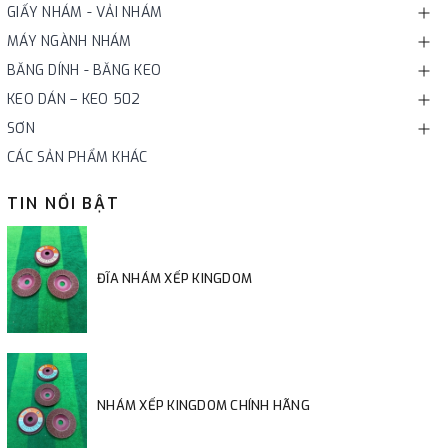
GIẤY NHÁM - VẢI NHÁM
MÁY NGÀNH NHÁM
BĂNG DÍNH - BĂNG KEO
KEO DÁN – KEO 502
SƠN
CÁC SẢN PHẨM KHÁC
TIN NỔI BẬT
ĐĨA NHÁM XẾP KINGDOM
NHÁM XẾP KINGDOM CHÍNH HÃNG