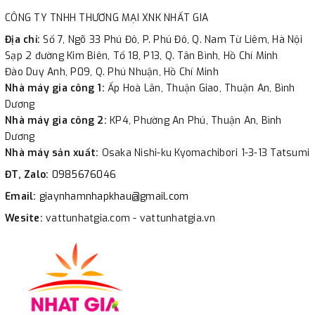
CÔNG TY TNHH THƯƠNG MẠI XNK NHẤT GIA
Địa chỉ:
Số 7, Ngõ 33 Phú Đô, P. Phú Đô, Q. Nam Từ Liêm, Hà Nội
Sạp 2 đường Kim Biên, Tổ 18, P13, Q. Tân Bình, Hồ Chí Minh
Đào Duy Anh, P09, Q. Phú Nhuận, Hồ Chí Minh
Nhà máy gia công 1:
Ấp Hoà Lân, Thuận Giao, Thuận An, Bình
Dương
Nhà máy gia công 2:
KP4, Phường An Phú, Thuận An, Bình
Dương
Nhà máy sản xuất:
Osaka Nishi-ku Kyomachibori 1-3-13 Tatsumi
ĐT, Zalo:
0985676046
Email:
giaynhamnhapkhau@gmail.com
Wesite:
vattunhatgia.com - vattunhatgia.vn