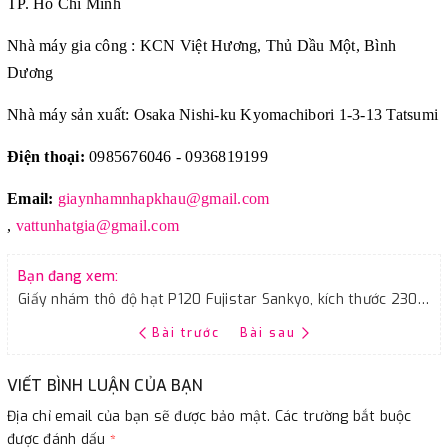
TP. Hồ Chí Minh
Nhà máy gia công : KCN Việt Hương, Thủ Dầu Một, Bình
Dương
Nhà máy sản xuất: Osaka Nishi-ku Kyomachibori 1-3-13 Tatsumi
Điện thoại:
0985676046 - 0936819199
Email:
giaynhamnhapkhau@gmail.com
,
vattunhatgia@gmail.com
Bạn đang xem:
Giấy nhám thô độ hạt P120 Fujistar Sankyo, kích thước 230mmx280mm
Bài trước
Bài sau
VIẾT BÌNH LUẬN CỦA BẠN
Địa chỉ email của bạn sẽ được bảo mật. Các trường bắt buộc
được đánh dấu
*