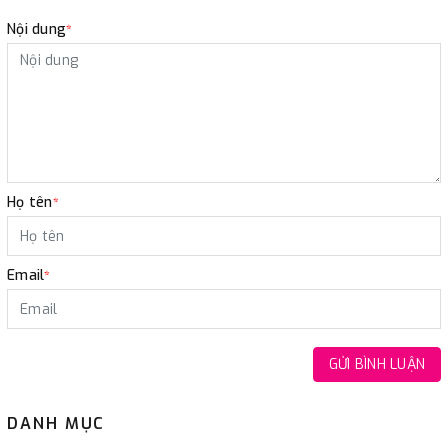
Nội dung
*
Họ tên
*
Email
*
GỬI BÌNH LUẬN
DANH MỤC