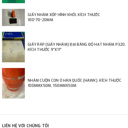
GIẤY NHÁM XỐP HÌNH KHỐI, KÍCH THƯỚC
100*70*20MM
GIẤY RÁP (GIẤY NHÁM) ĐẠI BÀNG ĐỘ HẠT NHÁM P320,
KÍCH THƯỚC 9"X11"
NHÁM CUỘN CON Ó HÀN QUỐC (HAWK), KÍCH THƯỚC
100MMX50M, 150MMX50M
LIÊN HỆ VỚI CHÚNG TÔI