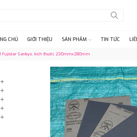
NG CHỦ
GIỚI THIỆU
SẢN PHẨM
TIN TỨC
LIÊ
0 Fujistar Sankyo, kích thước 230mmx280mm