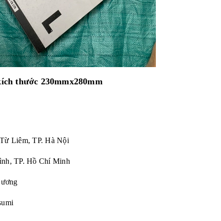
o kích thước 230mmx280mm
 Từ Liêm, TP. Hà Nội
ình, TP. Hồ Chí Minh
Dương
sumi