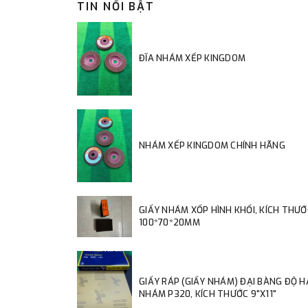
TIN NỔI BẬT
ĐĨA NHÁM XẾP KINGDOM
NHÁM XẾP KINGDOM CHÍNH HÃNG
GIẤY NHÁM XỐP HÌNH KHỐI, KÍCH THƯỚ
100*70*20MM
GIẤY RÁP (GIẤY NHÁM) ĐẠI BÀNG ĐỘ 
NHÁM P320, KÍCH THƯỚC 9"X11"