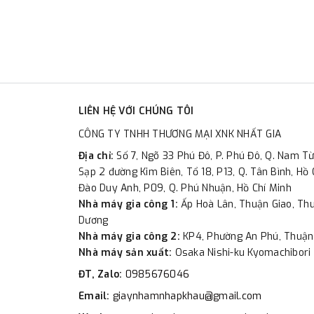
LIÊN HỆ VỚI CHÚNG TÔI
CÔNG TY TNHH THƯƠNG MẠI XNK NHẤT GIA
Địa chỉ:
Số 7, Ngõ 33 Phú Đô, P. Phú Đô, Q. Nam Từ
Sạp 2 đường Kim Biên, Tổ 18, P13, Q. Tân Bình, Hồ 
Đào Duy Anh, P09, Q. Phú Nhuận, Hồ Chí Minh
Nhà máy gia công 1:
Ấp Hoà Lân, Thuận Giao, Thu
Dương
Nhà máy gia công 2:
KP4, Phường An Phú, Thuận
Nhà máy sản xuất:
Osaka Nishi-ku Kyomachibori 
ĐT, Zalo:
0985676046
Email:
giaynhamnhapkhau@gmail.com