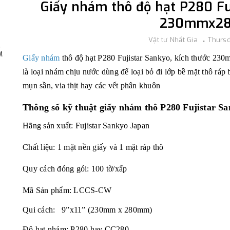
Giấy nhám thô độ hạt P280 Fuj
230mmx2
Vật tư Nhất Gia
Thursd
,
M
Giấy nhám
thô độ hạt P280 Fujistar Sankyo, kích thước 230
là loại nhám chịu nước dùng để loại bỏ đi lớp bề mặt thô ráp 
mụn sần, via thịt hay các vết phân khuôn
Thông số kỹ thuật
giấy nhám thô P280 Fujistar 
Hãng sản xuất: Fujistar Sankyo Japan
Chất liệu: 1 mặt nền giấy và 1 mặt ráp thô
Quy cách đóng gói: 100 tờ/xấp
Mã Sản phẩm:
LCCS-CW
Qui cách: 9”x11” (230mm x 280mm)
Độ hạt nhám: P280 hay CC280