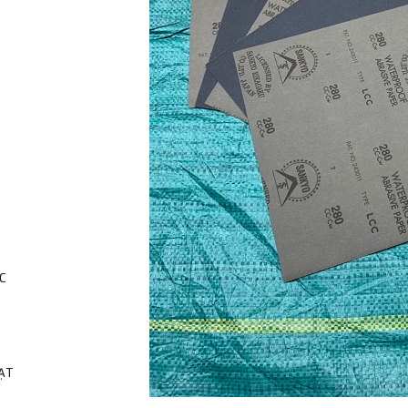
C
HẠT