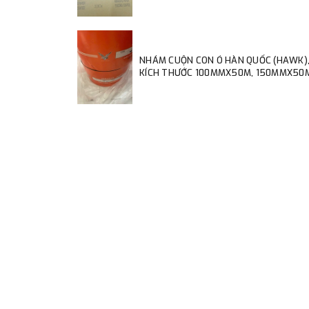
NHÁM CUỘN CON Ó HÀN QUỐC (HAWK)
KÍCH THƯỚC 100MMX50M, 150MMX50