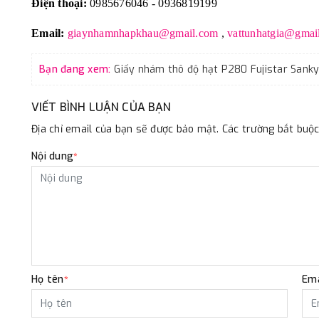
Điện thoại:
0985676046 - 0936819199
Email:
giaynhamnhapkhau@gmail.com
,
vattunhatgia@gmai
Bạn đang xem:
VIẾT BÌNH LUẬN CỦA BẠN
Địa chỉ email của bạn sẽ được bảo mật. Các trường bắt bu
Nội dung
*
Họ tên
Ema
*