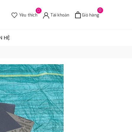
0
0
Yêu thích
Tài khoản
Giỏ hàng
N HỆ