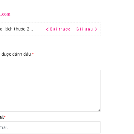
l.com
Giấy nhám thô độ hạt P280 Fujistar Sankyo, kích thước 230mmx280mm
Bài trước
Bài sau
ộc được đánh dấu
*
il
*