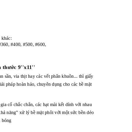
 khác:
#360, #400, #500, #600,
 thước 9''x11''
n sần, via thịt hay các vết phân khuôn... thì giấy
ải pháp hoàn hảo, chuyên dụng cho các bề mặt
 gia cố chắc chắn, các hạt mài kết dính với nhau
“khả năng” xử lý bề mặt phôi với một sức bền dẻo
i bóng