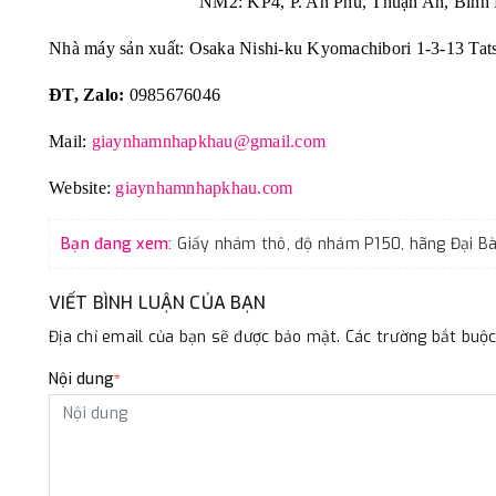
NM2: KP4, P. An Phú, Thuận An, Bình 
Nhà máy sản xuất: Osaka Nishi-ku Kyomachibori 1-3-13 Tat
ĐT, Zalo:
0985676046
Mail:
giaynhamnhapkhau@gmail.com
Website:
giaynhamnhapkhau.com
Bạn đang xem:
VIẾT BÌNH LUẬN CỦA BẠN
Địa chỉ email của bạn sẽ được bảo mật. Các trường bắt bu
Nội dung
*