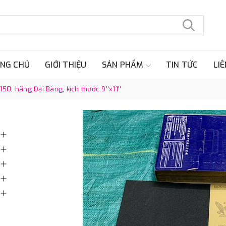
NG CHỦ
GIỚI THIỆU
SẢN PHẨM
TIN TỨC
LIÊ
0, hãng Đại Bàng, kích thước 9''x11''