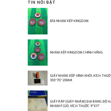
TIN NỔI BẬT
ĐĨA NHÁM XẾP KINGDOM
NHÁM XẾP KINGDOM CHÍNH HÃNG
GIẤY NHÁM XỐP HÌNH KHỐI, KÍCH THƯỚ
100*70*20MM
GIẤY RÁP (GIẤY NHÁM) ĐẠI BÀNG ĐỘ 
NHÁM P320, KÍCH THƯỚC 9"X11"