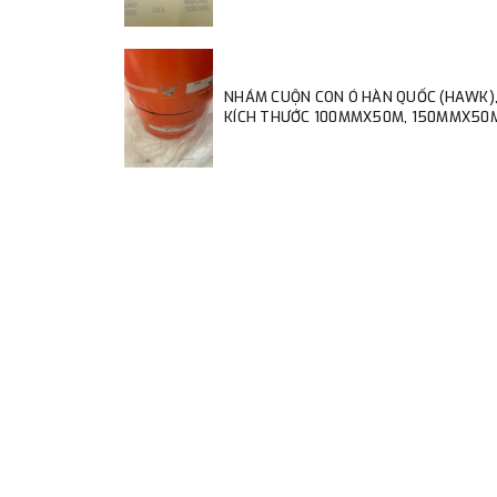
NHÁM CUỘN CON Ó HÀN QUỐC (HAWK)
KÍCH THƯỚC 100MMX50M, 150MMX50