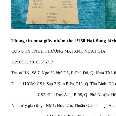
Thông tin mua giấy nhám thô P150 Đại Bàng kích 
CÔNG TY TNHH THƯƠNG MẠI XNK NHẤT GIA
GPĐKKD:
0105345717
Trụ sở HN: Số 7, Ngõ 33 Phú Đô, P. Phú Đô, Q. Nam Từ Li
Địa chỉ HCM: CS1: Sạp 2 Kim Biên, P13, Q. Tân Bình, Hồ 
CS2: Đào Duy Anh, P. 09, Q. Phú Nhuận, Hồ 
Nhà máy gia công : NM1: Hòa Lân, Thuận Giao, Thuận An,