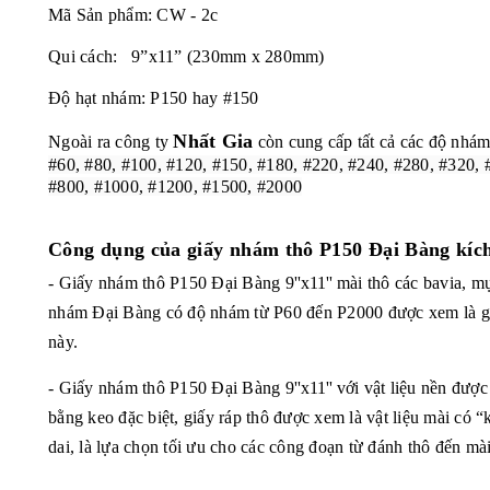
Mã Sản phẩm: CW - 2c
Qui cách: 9”x11” (230mm x 280mm)
Độ hạt nhám: P150 hay #150
Nhất Gia
Ngoài ra công ty
còn cung cấp tất cả các độ nhám
#60, #80, #100, #120, #150, #180, #220, #240, #280, #320, 
#800, #1000, #1200, #1500, #2000
Công dụng của
giấy nhám thô P150 Đại Bàng kích
- Giấy nhám thô
P150 Đại Bàng
9''x11''
mài
thô
các bavia, mụ
nhám Đại Bàng có độ nhám từ P60 đến P2000 được xem là gi
này.
- Giấy nhám thô
P150 Đại Bàng
9''x11''
với vật liệu nền được
bằng keo đặc biệt, giấy ráp thô được xem là vật liệu mài có 
dai, là lựa chọn tối ưu cho các công đoạn từ đánh thô đến mà