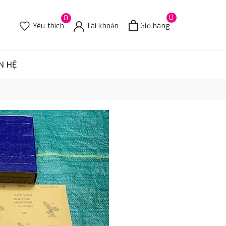
0
0
Yêu thích
Tài khoản
Giỏ hàng
N HỆ