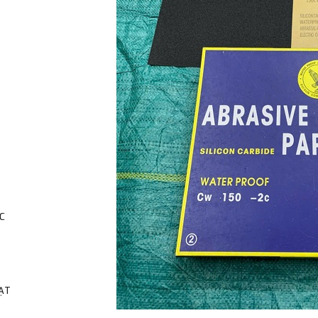
C
HẠT