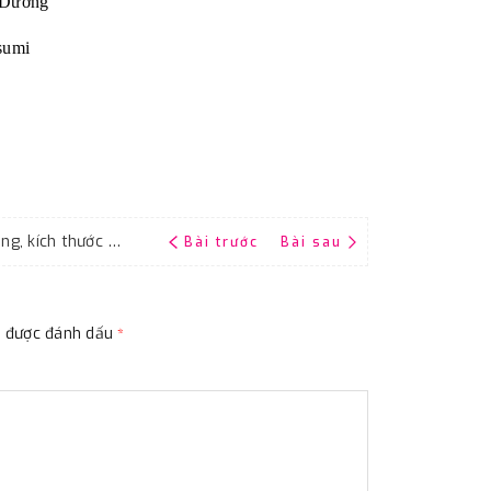
Dương
sumi
Giấy nhám thô, độ nhám P150, hãng Đại Bàng, kích thước 9''x11''
Bài trước
Bài sau
ộc được đánh dấu
*