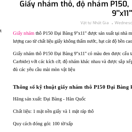
Giấy nhám thô, độ nhám P150, 
9''x11''
Vật tư Nhất Gia
Wednesd
,
M
Giấy nhám
thô P150 Đại Bàng
9''x11'' được sản xu
ất tại nhà 
lượng cao từ chất liệu giấy không thấm nước, hạt cát độ bền ca
Giấy nhám thô P150 Đại Bàng
9''x11''
có màu đen được cấu tạ
Carbide) với các kích cỡ, độ nhám khác nhau và được sắp xếp 
đủ các yêu cầu mài mòn vật liệu
Thông số kỹ thuật
giấy nhám thô P150 Đại Bàng k
Hãng sản xuất: Đại Bàng - Hàn Quốc
Chất liệu: 1 mặt nền giấy và 1 mặt ráp thô
Quy cách đóng gói: 100 tờ/xấp