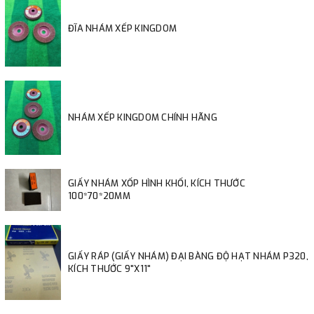
ĐĨA NHÁM XẾP KINGDOM
NHÁM XẾP KINGDOM CHÍNH HÃNG
GIẤY NHÁM XỐP HÌNH KHỐI, KÍCH THƯỚC
100*70*20MM
GIẤY RÁP (GIẤY NHÁM) ĐẠI BÀNG ĐỘ HẠT NHÁM P320,
KÍCH THƯỚC 9"X11"