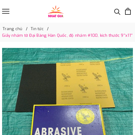
Trang chủ
Tin tức
Giấy nhám tờ Đại Bàng Hàn Quốc, độ nhám #100, kích thước 9''x11''