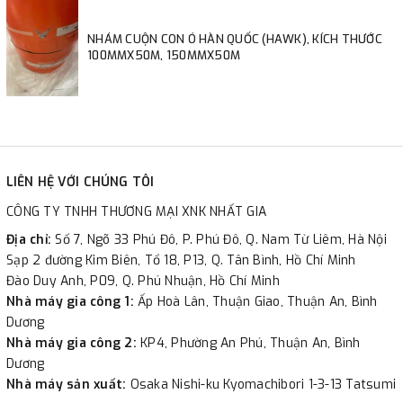
NHÁM CUỘN CON Ó HÀN QUỐC (HAWK), KÍCH THƯỚC
100MMX50M, 150MMX50M
LIÊN HỆ VỚI CHÚNG TÔI
CÔNG TY TNHH THƯƠNG MẠI XNK NHẤT GIA
Địa chỉ:
Số 7, Ngõ 33 Phú Đô, P. Phú Đô, Q. Nam Từ Liêm, Hà Nội
Sạp 2 đường Kim Biên, Tổ 18, P13, Q. Tân Bình, Hồ Chí Minh
Đào Duy Anh, P09, Q. Phú Nhuận, Hồ Chí Minh
Nhà máy gia công 1:
Ấp Hoà Lân, Thuận Giao, Thuận An, Bình
Dương
Nhà máy gia công 2:
KP4, Phường An Phú, Thuận An, Bình
Dương
Nhà máy sản xuất:
Osaka Nishi-ku Kyomachibori 1-3-13 Tatsumi